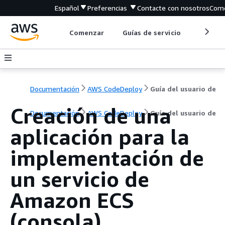
Español
Preferencias
Contacte con nosotros
Come
Comenzar
Guías de servicio
Herrami
Documentación
AWS CodeDeploy
Guía del usuario de
Creación de una
Documentación
AWS CodeDeploy
Guía del usuario de
aplicación para la
implementación de
un servicio de
Amazon ECS
(consola)