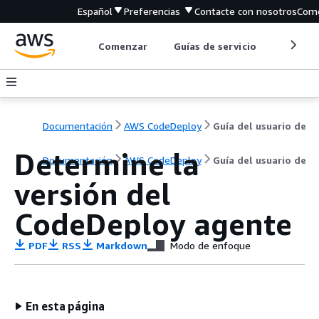
Español
Preferencias
Contacte con nosotros
Come
Comenzar
Guías de servicio
Herrami
Documentación
AWS CodeDeploy
Guía del usuario de
Determine la
Documentación
AWS CodeDeploy
Guía del usuario de
versión del
CodeDeploy agente
PDF
RSS
Markdown
Modo de enfoque
En esta página