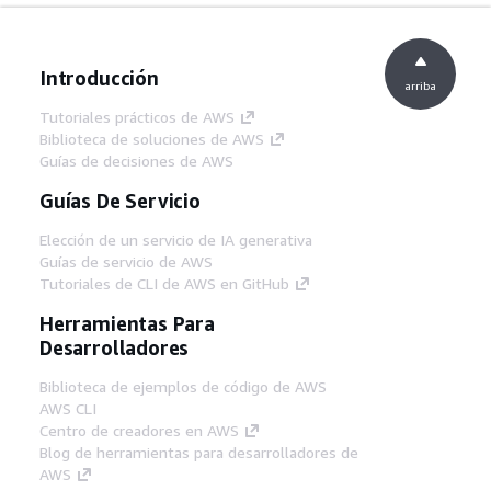
Introducción
arriba
Tutoriales prácticos de AWS
Biblioteca de soluciones de AWS
Guías de decisiones de AWS
Guías De Servicio
Elección de un servicio de IA generativa
Guías de servicio de AWS
Tutoriales de CLI de AWS en GitHub
Herramientas Para
Desarrolladores
Biblioteca de ejemplos de código de AWS
AWS CLI
Centro de creadores en AWS
Blog de herramientas para desarrolladores de
AWS