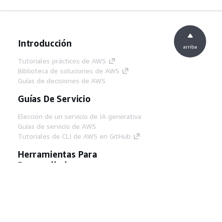
Introducción
arriba
Tutoriales prácticos de AWS
Biblioteca de soluciones de AWS
Guías de decisiones de AWS
Guías De Servicio
Elección de un servicio de IA generativa
Guías de servicio de AWS
Tutoriales de CLI de AWS en GitHub
Herramientas Para
Desarrolladores
Biblioteca de ejemplos de código de AWS
AWS CLI
Centro de creadores en AWS
Blog de herramientas para desarrolladores de