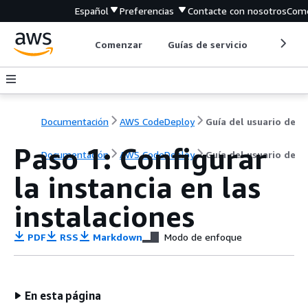
Español
Preferencias
Contacte con nosotros
Come
Comenzar
Guías de servicio
Herrami
Documentación
AWS CodeDeploy
Guía del usuario de
Paso 1: Configurar
Documentación
AWS CodeDeploy
Guía del usuario de
la instancia en las
instalaciones
PDF
RSS
Markdown
Modo de enfoque
En esta página