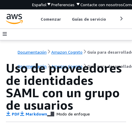
Español
Preferencias
Contacte con nosotros
Come
Comenzar
Guías de servicio
Herrami
Documentación
Amazon Cognito
Uso de proveedores
Documentación
Amazon Cognito
Guía para desarrollad
de identidades
SAML con un grupo
de usuarios
PDF
Markdown
Modo de enfoque