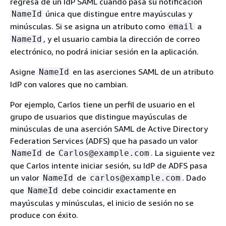
regresa de un IdP SAML cuando pasa su notificación
única que distingue entre mayúsculas y
NameId
minúsculas. Si se asigna un atributo como
a
email
, y el usuario cambia la dirección de correo
NameId
electrónico, no podrá iniciar sesión en la aplicación.
Asigne
en las aserciones SAML de un atributo
NameId
IdP con valores que no cambian.
Por ejemplo, Carlos tiene un perfil de usuario en el
grupo de usuarios que distingue mayúsculas de
minúsculas de una aserción SAML de Active Directory
Federation Services (ADFS) que ha pasado un valor
de
. La siguiente vez
NameId
Carlos@example.com
que Carlos intente iniciar sesión, su IdP de ADFS pasa
un valor
de
. Dado
NameId
carlos@example.com
que
debe coincidir exactamente en
NameId
mayúsculas y minúsculas, el inicio de sesión no se
produce con éxito.