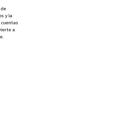
 de
s y la
s cuentas
ierte a
e.