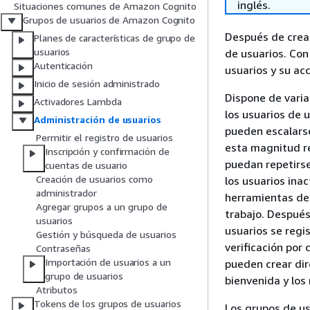
inglés.
Situaciones comunes de Amazon Cognito
Grupos de usuarios de Amazon Cognito
Después de crear
Planes de características de grupo de
usuarios
de usuarios. Con
Autenticación
usuarios y su ac
Inicio de sesión administrado
Dispone de varia
Activadores Lambda
los usuarios de 
Administración de usuarios
pueden escalarse
Permitir el registro de usuarios
esta magnitud r
Inscripción y confirmación de
puedan repetirse
cuentas de usuario
Creación de usuarios como
los usuarios ina
administrador
herramientas de 
Agregar grupos a un grupo de
trabajo. Después
usuarios
usuarios se regi
Gestión y búsqueda de usuarios
verificación por
Contraseñas
Importación de usuarios a un
pueden crear dir
grupo de usuarios
bienvenida y los
Atributos
Tokens de los grupos de usuarios
Los grupos de us