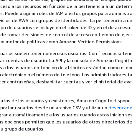
cceso a los recursos en función de la pertenencia a un deter
s. Puede asignar roles de IAM a estos grupos para administra
vicios de AWS con grupos de identidades. La pertenencia a u
o de usuarios se incluye en el token de ID y en el de acceso.
de tomar decisiones de control de acceso en tiempo de ejecu
 un motor de políticas como Amazon Verified Permissions.
uarios suelen tener numerosos usuarios. Con frecuencia ten
zar cuentas de usuario. La API y la consola de Amazon Cognit
as a los usuarios en función de atributos estándar, como el n
eo electrónico o el número de teléfono. Los administradores 
er contraseñas, deshabilitar cuentas y ver el historial de ev
datos de los usuarios ya existentes, Amazon Cognito dispone
portar usuarios desde un archivo CSV y utilizar un
desencade
rar automáticamente a los usuarios cuando estos inicien ses
as opciones permiten que los usuarios de otros directorios de
u grupo de usuarios.