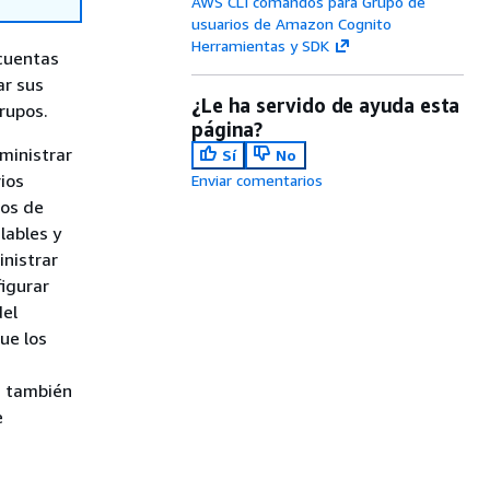
AWS CLI comandos para Grupo de
usuarios de Amazon Cognito
Herramientas y SDK
 cuentas
ar sus
¿Le ha servido de ayuda esta
rupos.
página?
ministrar
Sí
No
ios
Enviar comentarios
ios de
lables y
inistrar
igurar
del
ue los
s también
e