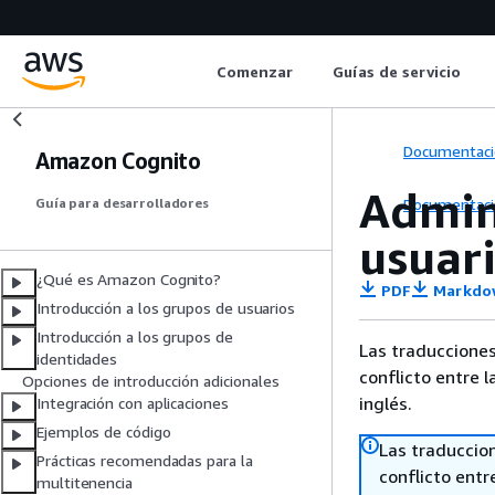
Comenzar
Guías de servicio
Documentaci
Amazon Cognito
Admin
Documentaci
Guía para desarrolladores
usuar
¿Qué es Amazon Cognito?
PDF
Markdo
Introducción a los grupos de usuarios
Introducción a los grupos de
Las traducciones
identidades
conflicto entre l
Opciones de introducción adicionales
inglés.
Integración con aplicaciones
Ejemplos de código
Las traduccio
Prácticas recomendadas para la
conflicto entre
multitenencia