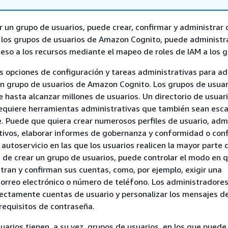
 un grupo de usuarios, puede crear, confirmar y administrar
 los grupos de usuarios de Amazon Cognito, puede administr
ceso a los recursos mediante el mapeo de roles de IAM a los g
s opciones de configuración y tareas administrativas para ad
un grupo de usuarios de Amazon Cognito. Los grupos de usuar
 hasta alcanzar millones de usuarios. Un directorio de usuar
equiere herramientas administrativas que también sean esca
. Puede que quiera crear numerosos perfiles de usuario, adm
ctivos, elaborar informes de gobernanza y conformidad o conf
autoservicio en las que los usuarios realicen la mayor parte 
 de crear un grupo de usuarios, puede controlar el modo en q
stran y confirman sus cuentas, como, por ejemplo, exigir una
 correo electrónico o número de teléfono. Los administradore
ectamente cuentas de usuario y personalizar los mensajes d
 requisitos de contraseña.
uarios tienen, a su vez, grupos de usuarios, en los que puede