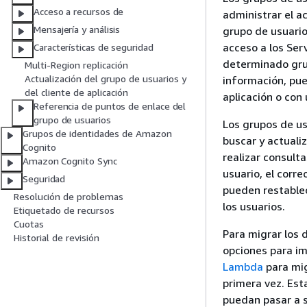
Acceso a recursos de
administrar el a
Mensajería y análisis
grupo de usuario
acceso a los Ser
Características de seguridad
determinado grup
Multi-Region replicación
Actualización del grupo de usuarios y
información, pue
del cliente de aplicación
aplicación o con
Referencia de puntos de enlace del
grupo de usuarios
Los grupos de us
Grupos de identidades de Amazon
buscar y actuali
Cognito
realizar consult
Amazon Cognito Sync
usuario, el corr
Seguridad
pueden restablec
Resolución de problemas
los usuarios.
Etiquetado de recursos
Cuotas
Para migrar los 
Historial de revisión
opciones para im
Lambda
para mig
primera vez. Est
puedan pasar a s