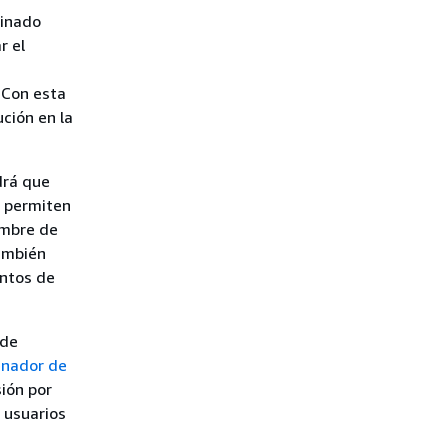
minado
r el
n
 Con esta
ción en la
drá que
o permiten
ombre de
también
entos de
 de
nador de
ión por
 usuarios