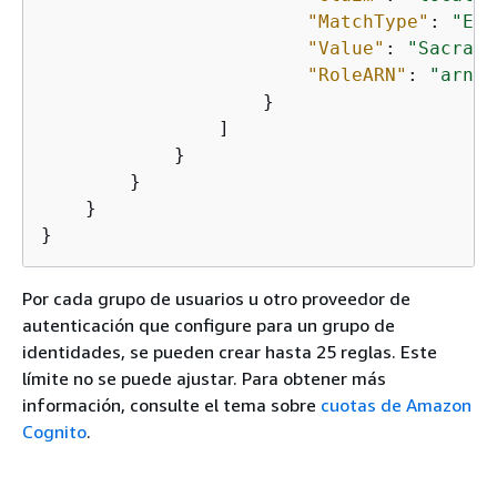
"MatchType"
: 
"Equ
"Value"
: 
"Sacrame
"RoleARN"
: 
"arn:a
                    }

                ]

            }

        }

    }

}
Por cada grupo de usuarios u otro proveedor de
autenticación que configure para un grupo de
identidades, se pueden crear hasta 25 reglas. Este
límite no se puede ajustar. Para obtener más
información, consulte el tema sobre
cuotas de Amazon
Cognito
.