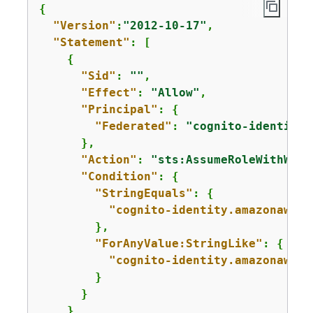
{
"Version"
:
"2012-10-17"
,

"Statement"
: [

{
"Sid"
: 
""
,

"Effect"
: 
"Allow"
,

"Principal"
: 
{
"Federated"
: 
"cognito-identity.
      },

"Action"
: 
"sts:AssumeRoleWithWebI
"Condition"
: 
{
"StringEquals"
: 
{
"cognito-identity.amazonaws.c
        },

"ForAnyValue:StringLike"
: 
{
"cognito-identity.amazonaws.c
        }

      }

    }
