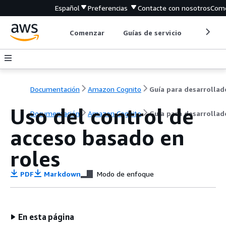
Español
Preferencias
Contacte con nosotros
Come
Comenzar
Guías de servicio
Herrami
Documentación
Amazon Cognito
Uso del control de
Documentación
Amazon Cognito
Guía para desarrollad
acceso basado en
roles
PDF
Markdown
Modo de enfoque
En esta página