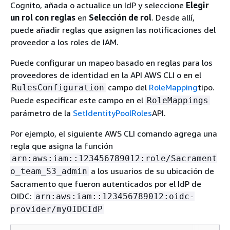
Cognito, añada o actualice un IdP y seleccione
Elegir
un rol con reglas
en
Selección de rol
. Desde allí,
puede añadir reglas que asignen las notificaciones del
proveedor a los roles de IAM.
Puede configurar un mapeo basado en reglas para los
proveedores de identidad en la API AWS CLI o en el
campo del
RoleMapping
tipo.
RulesConfiguration
Puede especificar este campo en el
RoleMappings
parámetro de la
SetIdentityPoolRoles
API.
Por ejemplo, el siguiente AWS CLI comando agrega una
regla que asigna la función
arn:aws:iam::123456789012:role/Sacrament
a los usuarios de su ubicación de
o_team_S3_admin
Sacramento que fueron autenticados por el IdP de
OIDC:
arn:aws:iam::123456789012:oidc-
provider/myOIDCIdP