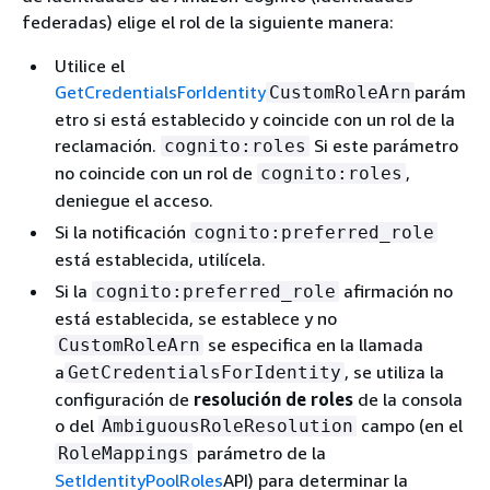
federadas) elige el rol de la siguiente manera:
Utilice el
GetCredentialsForIdentity
parám
CustomRoleArn
etro si está establecido y coincide con un rol de la
reclamación.
Si este parámetro
cognito:roles
no coincide con un rol de
,
cognito:roles
deniegue el acceso.
Si la notificación
cognito:preferred_role
está establecida, utilícela.
Si la
afirmación no
cognito:preferred_role
está establecida, se establece y no
se especifica en la llamada
CustomRoleArn
a
, se utiliza la
GetCredentialsForIdentity
configuración de
resolución de roles
de la consola
o del
campo (en el
AmbiguousRoleResolution
parámetro de la
RoleMappings
SetIdentityPoolRoles
API) para determinar la