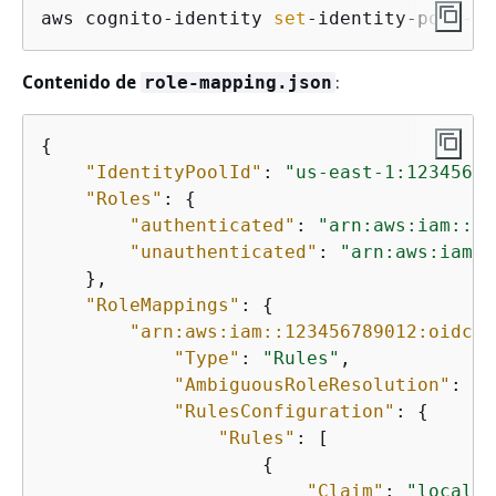
aws cognito-identity 
set
-identity-pool-ro
Contenido de
:
role-mapping.json
{
"IdentityPoolId"
: 
"us-east-1:12345678
"Roles"
: 
{
"authenticated"
: 
"arn:aws:iam::12
"unauthenticated"
: 
"arn:aws:iam::
    },

"RoleMappings"
: 
{
"arn:aws:iam::123456789012:oidc-p
"Type"
: 
"Rules"
,

"AmbiguousRoleResolution"
: 
"A
"RulesConfiguration"
: 
{
"Rules"
: [

{
"Claim"
: 
"locale"