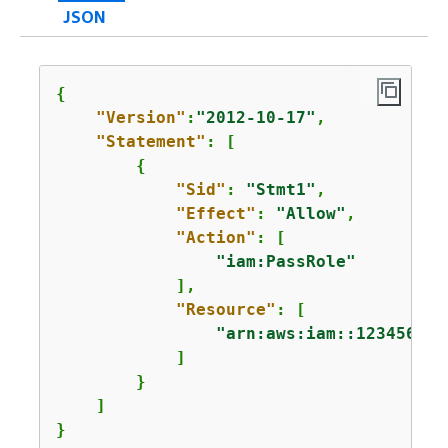
JSON
{
"Version"
:
"2012-10-17"
,

"Statement"
: [

{
"Sid"
: 
"Stmt1"
,

"Effect"
: 
"Allow"
,

"Action"
: [

"iam:PassRole"
            ],

"Resource"
: [

"arn:aws:iam::123456789
            ]

        }

    ]

}