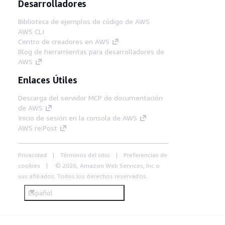
Desarrolladores
Biblioteca de ejemplos de código de AWS
AWS CLI
Centro de creadores en AWS
Blog de herramientas para desarrolladores de
AWS
Enlaces Útiles
Descarga del servidor MCP de documentación
de AWS
Inicio de sesión en la consola de AWS
AWS re:Post
Privacidad
Términos del sitio
Preferencias de
cookies
© 2026, Amazon Web Services, Inc o
sus afiliados. Todos los derechos reservados.
Español