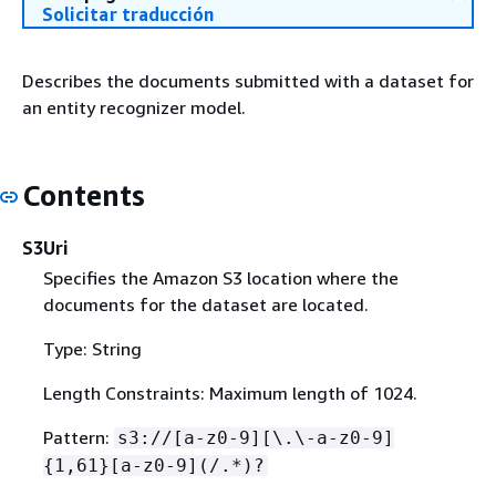
Solicitar traducción
Describes the documents submitted with a dataset for
an entity recognizer model.
Contents
S3Uri
Specifies the Amazon S3 location where the
documents for the dataset are located.
Type: String
Length Constraints: Maximum length of 1024.
Pattern:
s3://[a-z0-9][\.\-a-z0-9]
{
1,61}[a-z0-9](/.*)?