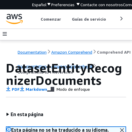
Español
Preferencias
Contacte con nosotros
Come
Comenzar
Guías de servicio
Herrami
Documentation
Amazon Comprehend
C
DatasetEntityRecog
Documentation
Amazon Comprehend
Comprehend API Reference
nizerDocuments
PDF
Markdown
Modo de enfoque
En esta página
Esta página no se ha traducido a su idioma.