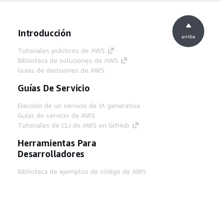
Introducción
arriba
Tutoriales prácticos de AWS
Biblioteca de soluciones de AWS
Guías de decisiones de AWS
Guías De Servicio
Elección de un servicio de IA generativa
Guías de servicio de AWS
Tutoriales de CLI de AWS en GitHub
Herramientas Para
Desarrolladores
Biblioteca de ejemplos de código de AWS
AWS CLI
Centro de creadores en AWS
Blog de herramientas para desarrolladores de
AWS