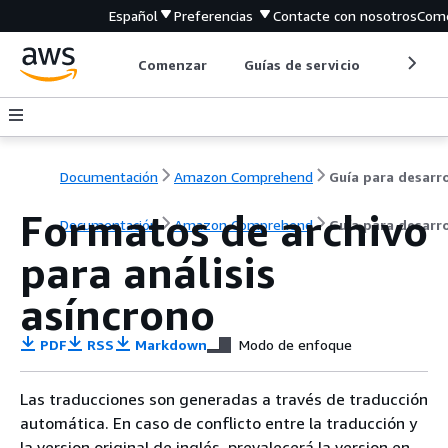
Español
Preferencias
Contacte con nosotros
Come
Comenzar
Guías de servicio
Herrami
Documentación
Amazon Comprehend
Formatos de archivo
Documentación
Amazon Comprehend
Guía para desarr
para análisis
asíncrono
PDF
RSS
Markdown
Modo de enfoque
Las traducciones son generadas a través de traducción
automática. En caso de conflicto entre la traducción y
la version original de inglés, prevalecerá la version en