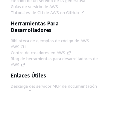
Elección de un servicio de IA generativa
Guías de servicio de AWS
Tutoriales de CLI de AWS en GitHub
Herramientas Para
Desarrolladores
Biblioteca de ejemplos de código de AWS
AWS CLI
Centro de creadores en AWS
Blog de herramientas para desarrolladores de
AWS
Enlaces Útiles
Descarga del servidor MCP de documentación
de AWS
Inicio de sesión en la consola de AWS
AWS re:Post
Privacidad
Términos del sitio
Preferencias de
cookies
© 2026, Amazon Web Services, Inc o
sus afiliados. Todos los derechos reservados.