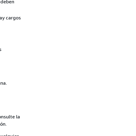
 deben
ay cargos
s
ina.
onsulte la
ón.