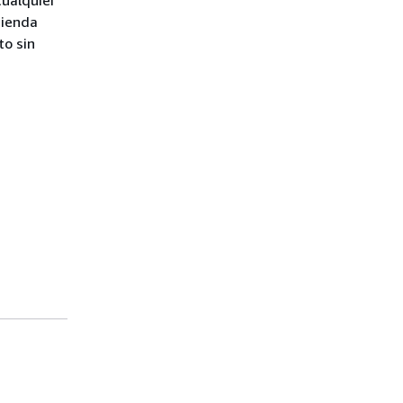
cualquier
mienda
to sin