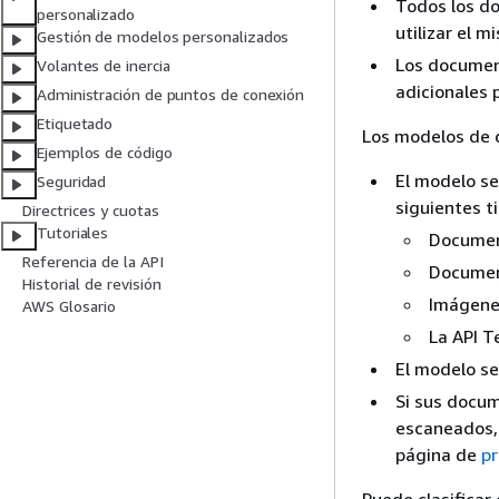
Todos los d
personalizado
utilizar el 
Gestión de modelos personalizados
Los document
Volantes de inercia
adicionales p
Administración de puntos de conexión
Etiquetado
Los modelos de d
Ejemplos de código
El modelo s
Seguridad
siguientes 
Directrices y cuotas
Tutoriales
Documen
Referencia de la API
Documen
Historial de revisión
Imágenes
AWS Glosario
La API T
El modelo s
Si sus docu
escaneados, 
página de
p