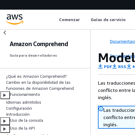
Comenzar
Guías de servicio
Documentaci
Amazon Comprehend
Model
Documentaci
Guía para desarrolladores
PDF
RSS
M
¿Qué es Amazon Comprehend?
Cambio en la disponibilidad de las
Las traducciones
funciones de Amazon Comprehend
conflicto entre l
Funcionamiento
inglés.
Idiomas admitidos
Configuración
Las traduccio
Introducción
conflicto entre
Uso de la consola
inglés.
Uso de la API