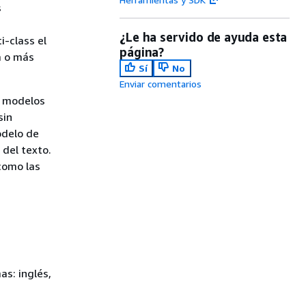
s
¿Le ha servido de ayuda esta
i-class el
página?
a o más
Sí
No
Enviar comentarios
: modelos
sin
odelo de
del texto.
como las
s: inglés,