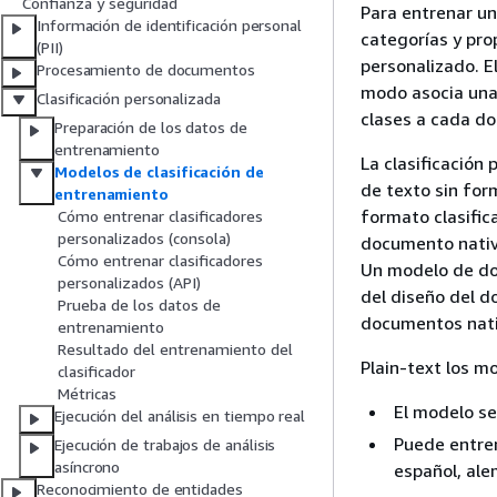
Confianza y seguridad
Para entrenar un
Información de identificación personal
categorías y pr
(PII)
personalizado. E
Procesamiento de documentos
modo asocia una 
Clasificación personalizada
clases a cada d
Preparación de los datos de
entrenamiento
La clasificación
Modelos de clasificación de
de texto sin fo
entrenamiento
formato clasific
Cómo entrenar clasificadores
personalizados (consola)
documento nativo
Cómo entrenar clasificadores
Un modelo de doc
personalizados (API)
del diseño del 
Prueba de los datos de
documentos nati
entrenamiento
Resultado del entrenamiento del
Plain-text los mo
clasificador
Métricas
El modelo s
Ejecución del análisis en tiempo real
Puede entren
Ejecución de trabajos de análisis
asíncrono
español, ale
Reconocimiento de entidades