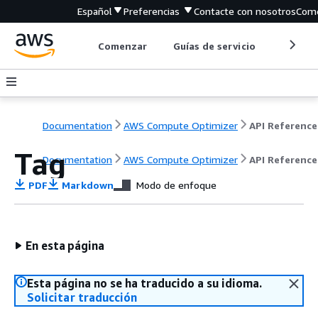
Español
Preferencias
Contacte con nosotros
Come
Comenzar
Guías de servicio
Herrami
Documentation
AWS Compute Optimizer
API Reference
Tag
Documentation
AWS Compute Optimizer
API Reference
PDF
Markdown
Modo de enfoque
En esta página
Esta página no se ha traducido a su idioma.
Solicitar traducción