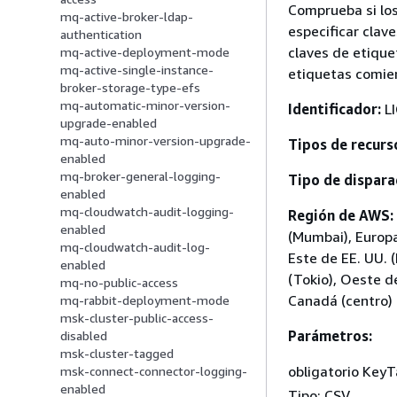
Comprueba si los
mq-active-broker-ldap-
especificar clav
authentication
claves de etique
mq-active-deployment-mode
mq-active-single-instance-
etiquetas comien
broker-storage-type-efs
mq-automatic-minor-version-
Identificador:
LI
upgrade-enabled
mq-auto-minor-version-upgrade-
Tipos de recurso
enabled
mq-broker-general-logging-
Tipo de dispara
enabled
mq-cloudwatch-audit-logging-
Región de AWS:
enabled
(Mumbai), Europa 
mq-cloudwatch-audit-log-
Este de EE. UU. (
enabled
(Tokio), Oeste de
mq-no-public-access
Canadá (centro)
mq-rabbit-deployment-mode
msk-cluster-public-access-
Parámetros:
disabled
msk-cluster-tagged
obligatorio KeyT
msk-connect-connector-logging-
enabled
Tipo: CSV