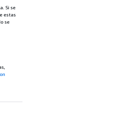
. Si se
e estas
No se
as,
ion