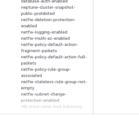
database-auth-enabled
neptune-cluster-snapshot-
public-prohibited
netfw-deletion-protection-
enabled
netfw-logging-enabled
netfw-multi-az-enabled
netfw-policy-default-action-
fragment-packets
netfw-policy-default-action-full-
packets
netfw-policy-rule-group-
associated
netfw-stateless-rule-group-not-
empty
netfw-subnet-change-
protection-enabled
nlb-cross-zone-load-balancing-
enabled
nlb-internal-scheme-check
nlb-listener-tagged
nlb-logging-enabled
Introducción
Guías De Serv
nlb-tagged