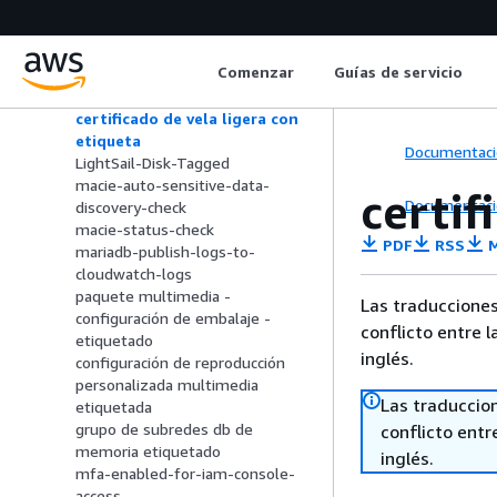
lightsail-bucket-permit-public-
overrides-deshabilitado
lightsail-bucket-object-
Comenzar
Guías de servicio
versioning-habilitada
etiqueta LightSail-Bucket-Tagged
certificado de vela ligera con
etiqueta
Documentaci
LightSail-Disk-Tagged
macie-auto-sensitive-data-
certif
Documentaci
discovery-check
macie-status-check
PDF
RSS
M
mariadb-publish-logs-to-
cloudwatch-logs
paquete multimedia -
Las traducciones
configuración de embalaje -
conflicto entre l
etiquetado
inglés.
configuración de reproducción
personalizada multimedia
Las traduccio
etiquetada
grupo de subredes db de
conflicto entre
memoria etiquetado
inglés.
mfa-enabled-for-iam-console-
access