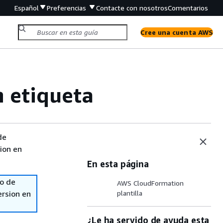
Español
Preferencias
Contacte con nosotros
Comentarios
Cree una cuenta AWS
n etiqueta
de
sion en
En esta página
so de
AWS CloudFormation
ersion en
plantilla
¿Le ha servido de ayuda esta