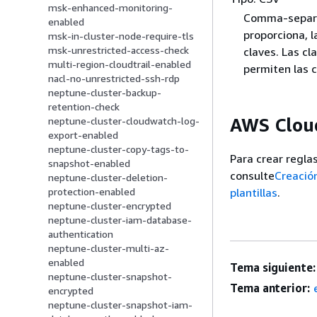
msk-enhanced-monitoring-
Comma-separat
enabled
proporciona, 
msk-in-cluster-node-require-tls
msk-unrestricted-access-check
claves. Las c
multi-region-cloudtrail-enabled
permiten las 
nacl-no-unrestricted-ssh-rdp
neptune-cluster-backup-
retention-check
AWS Cloud
neptune-cluster-cloudwatch-log-
export-enabled
neptune-cluster-copy-tags-to-
Para crear regla
snapshot-enabled
consulte
Creació
neptune-cluster-deletion-
plantillas
.
protection-enabled
neptune-cluster-encrypted
neptune-cluster-iam-database-
authentication
neptune-cluster-multi-az-
enabled
Tema siguiente:
neptune-cluster-snapshot-
Tema anterior:
encrypted
neptune-cluster-snapshot-iam-