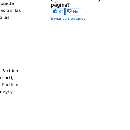
n puede
página?
s o si las
Sí
No
i las
Enviar comentarios
-Pacífico
cfort),
-Pacífico
dney) y