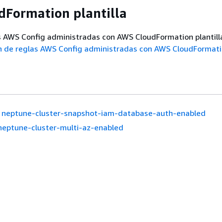
Formation plantilla
s AWS Config administradas con AWS CloudFormation plantill
n de reglas AWS Config administradas con AWS CloudFormat
neptune-cluster-snapshot-iam-database-auth-enabled
neptune-cluster-multi-az-enabled