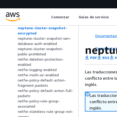
neptune-cluster-encrypted
neptune-cluster-iam-database-
authentication
Comenzar
Guías de servicio
neptune-cluster-multi-az-
enabled
neptune-cluster-snapshot-
encrypted
Documentaci
neptune-cluster-snapshot-iam-
database-auth-enabled
neptu
Documentaci
neptune-cluster-snapshot-
public-prohibited
PDF
RSS
M
netfw-deletion-protection-
enabled
netfw-logging-enabled
Las traducciones
netfw-multi-az-enabled
conflicto entre l
netfw-policy-default-action-
inglés.
fragment-packets
netfw-policy-default-action-full-
Las traduccio
packets
netfw-policy-rule-group-
conflicto entre
associated
inglés.
netfw-stateless-rule-group-not-
empty