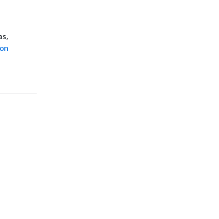
as,
ion