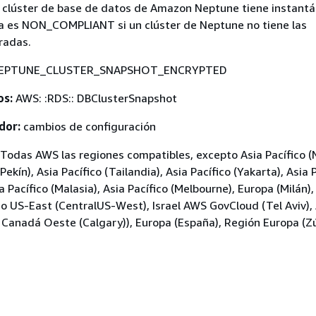
 clúster de base de datos de Amazon Neptune tiene instant
la es NON_COMPLIANT si un clúster de Neptune no tiene las
radas.
EPTUNE_CLUSTER_SNAPSHOT_ENCRYPTED
os:
AWS: :RDS:: DBClusterSnapshot
dor:
cambios de configuración
Todas AWS las regiones compatibles, excepto Asia Pacífico 
Pekín), Asia Pacífico (Tailandia), Asia Pacífico (Yakarta), Asia 
 Pacífico (Malasia), Asia Pacífico (Melbourne), Europa (Milán), 
o US-East (CentralUS-West), Israel AWS GovCloud (Tel Aviv), 
), Canadá Oeste (Calgary)), Europa (España), Región Europa (Zú