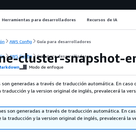
Herramientas para desarrolladores
Recursos de IA
ón
AWS Config
Guía para desarrolladores
ne-cluster-snapshot-e
ón
AWS Config
Guía para desarrolladores
arkdown
Modo de enfoque
 son generadas a través de traducción automática. En caso 
a traducción y la version original de inglés, prevalecerá la ver
nes son generadas a través de traducción automática. En ca
 la traducción y la version original de inglés, prevalecerá la v