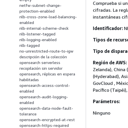
Comprueba si un
netfw-subnet-change-
cifradas. La reg
protection-enabled
instantáneas cif
nlb-cross-zone-load-balancing-
enabled
Identificador:
N
nlb-internal-scheme-check
nlb-listener-tagged
Tipos de recurs
nlb-logging-enabled
nlb-tagged
Tipo de dispara
no-unrestricted-route-to-igw
descripción de la colección
Región de AWS:
opensearch serverless
recopilación sin servidor
Zelanda), China (
opensearch, réplicas en espera
(Hyderabad), Asia
habilitadas
GovCloud , Méxic
opensearch-access-control-
Pacífico (Taipéi
enabled
opensearch-audit-logging-
Parámetros:
enabled
opensearch-data-node-fault-
Ninguno
tolerance
opensearch-encrypted-at-rest
opensearch-https-required