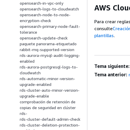
opensearch-in-vpc-only
AWS Cloud
opensearch-logs-to-cloudwatch
opensearch-node-to-node-
encryption-check
Para crear regla
opensearch-primary-node-fault-
consulte
Creació
tolerance
plantillas
.
opensearch-update-check
paquete panorama-etiquetado
rabbit-mq-supported-version
rds-aurora-mysql-audit-logging-
enabled
Tema siguiente:
rds-aurora-postgresql-logs-to-
cloudwatch
Tema anterior:
rds-automatic-minor-version-
upgrade-enabled
rds-cluster-auto-minor-version-
upgrade-enable
comprobación de retención de
copias de seguridad en clúster
rds-
rds-cluster-default-admin-check
rds-cluster-deletion-protection-