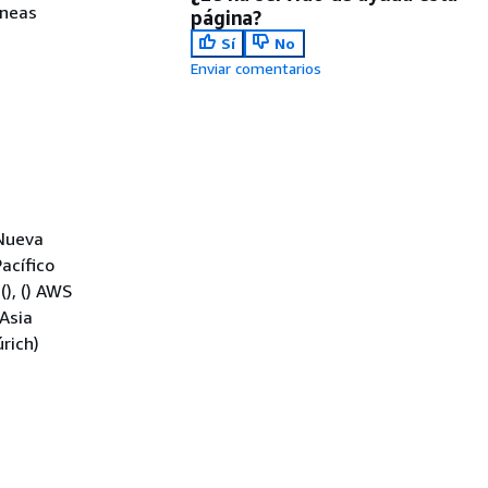
áneas
página?
Sí
No
Enviar comentarios
(Nueva
Pacífico
(), () AWS
Asia
rich)