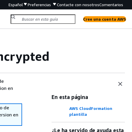
Español
Preferencias
Contacte con nosotros
Comentarios
Cree una cuenta AWS
ncrypted
de
sion en
En esta página
so de
AWS CloudFormation
ersion en
plantilla
¿Le ha servido de ayuda esta