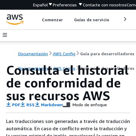
Español
Preferencias
Contacte con nosotros
Come
Comenzar
Guías de servicio
Herrami
Documentación
AWS Config
Guía para desarrolladores
Consulta el historial
Documentación
AWS Config
Guía para desarrolladores
de conformidad de
sus recursos AWS
PDF
RSS
Markdown
Modo de enfoque
Las traducciones son generadas a través de traducción
automática. En caso de conflicto entre la traducción y
la version original de inglés, prevalecerá la version en