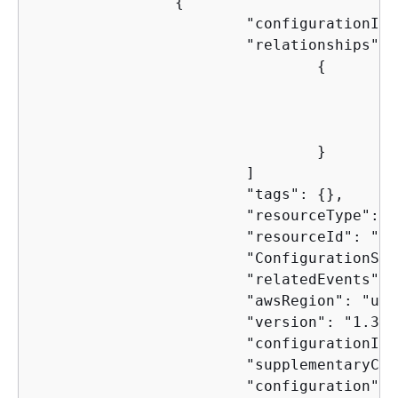
{
			"configurationItemCaptureTime": 1539799966.921,

			"relationships": [

{
					"resourceType": "AWS::S3::Bucket",

					"resourceId": "configrules-bucket",

					"relationshipName": "Is associated with "

				}

			]

			"tags": 
{
},

			"resourceType": "AWS::Config::ResourceCompliance",

			"resourceId": "AWS::S3::Bucket/configrules-bucket",

			"ConfigurationStateId": "1539799966921",

			"relatedEvents": [];

			"awsRegion": "us-west-2",

			"version": "1.3",

			"configurationItemMD5Hash": "",

			"supplementaryC
			"configuration":