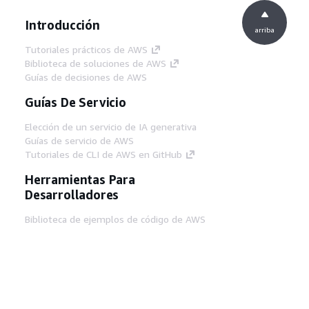
Introducción
arriba
Tutoriales prácticos de AWS
Biblioteca de soluciones de AWS
Guías de decisiones de AWS
Guías De Servicio
Elección de un servicio de IA generativa
Guías de servicio de AWS
Tutoriales de CLI de AWS en GitHub
Herramientas Para
Desarrolladores
Biblioteca de ejemplos de código de AWS
AWS CLI
Centro de creadores en AWS
Blog de herramientas para desarrolladores de
AWS
Enlaces Útiles