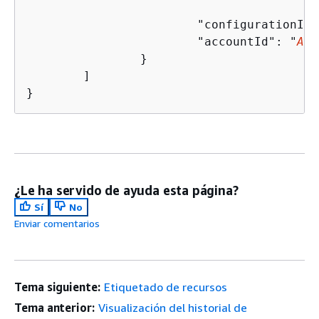
			"configurationItemStatus": "ResourceDiscovered",

			"accountId": "
Acc
		}

	]

}	
¿Le ha servido de ayuda esta página?
Sí
No
Enviar comentarios
Tema siguiente:
Etiquetado de recursos
Tema anterior:
Visualización del historial de