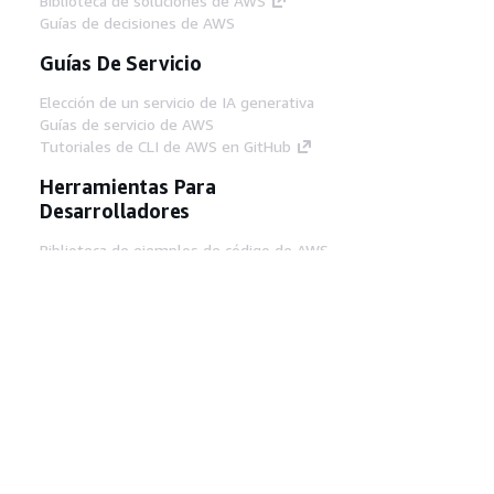
Biblioteca de soluciones de AWS
Guías de decisiones de AWS
Guías De Servicio
Elección de un servicio de IA generativa
Guías de servicio de AWS
Tutoriales de CLI de AWS en GitHub
Herramientas Para
Desarrolladores
Biblioteca de ejemplos de código de AWS
AWS CLI
Centro de creadores en AWS
Blog de herramientas para desarrolladores de
AWS
Enlaces Útiles
Descarga del servidor MCP de documentación
de AWS
Inicio de sesión en la consola de AWS
AWS re:Post