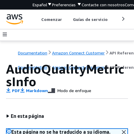
Español
Preferencias
Contacte con nosotros
Come
Comenzar
Guías de servicio
Herrami
Documentation
Amazon Connect Customer
API Referen
AudioQualityMetric
Documentation
Amazon Connect Customer
API Referen
sInfo
PDF
Markdown
Modo de enfoque
En esta página
Esta página no se ha traducido a su idioma.