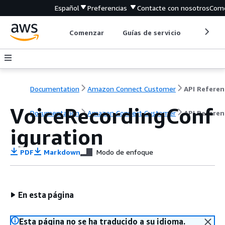
Español
Preferencias
Contacte con nosotros
Come
Comenzar
Guías de servicio
Herrami
Documentation
Amazon Connect Customer
API Referen
VoiceRecordingConf
Documentation
Amazon Connect Customer
API Referen
iguration
PDF
Markdown
Modo de enfoque
En esta página
Esta página no se ha traducido a su idioma.