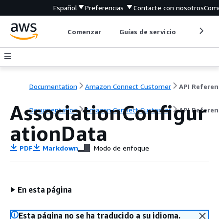
Español
Preferencias
Contacte con nosotros
Come
Comenzar
Guías de servicio
Herrami
Documentation
Amazon Connect Customer
API Referen
AssociationConfigur
Documentation
Amazon Connect Customer
API Referen
ationData
PDF
Markdown
Modo de enfoque
En esta página
Esta página no se ha traducido a su idioma.