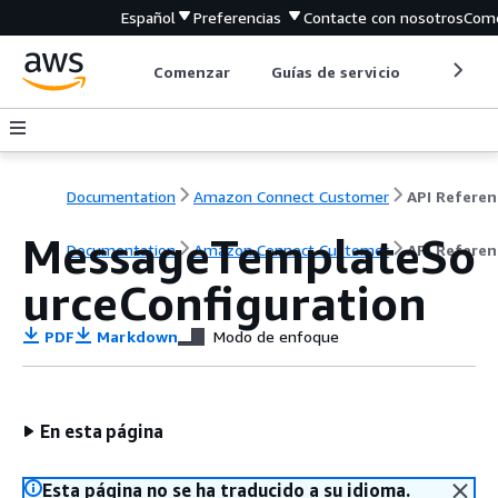
Español
Preferencias
Contacte con nosotros
Come
Comenzar
Guías de servicio
Herrami
Documentation
Amazon Connect Customer
API Referen
MessageTemplateSo
Documentation
Amazon Connect Customer
API Referen
urceConfiguration
PDF
Markdown
Modo de enfoque
En esta página
Esta página no se ha traducido a su idioma.