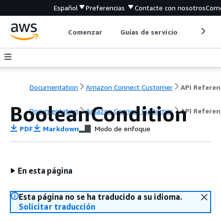
Español
Preferencias
Contacte con nosotros
Come
Comenzar
Guías de servicio
Herrami
Documentation
Amazon Connect Customer
API Referen
BooleanCondition
Documentation
Amazon Connect Customer
API Referen
PDF
Markdown
Modo de enfoque
En esta página
Esta página no se ha traducido a su idioma.
Solicitar traducción