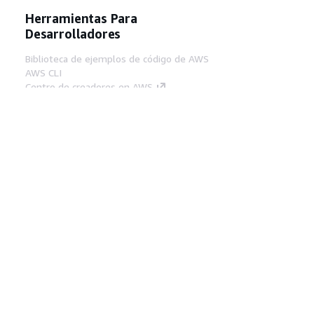
Herramientas Para
Desarrolladores
Biblioteca de ejemplos de código de AWS
AWS CLI
Centro de creadores en AWS
Blog de herramientas para desarrolladores de
AWS
Enlaces Útiles
Descarga del servidor MCP de documentación
de AWS
Inicio de sesión en la consola de AWS
AWS re:Post
Privacidad
Términos del sitio
Preferencias de
cookies
© 2026, Amazon Web Services, Inc o
sus afiliados. Todos los derechos reservados.
Español