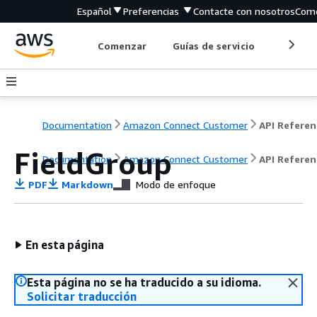
Español
Preferencias
Contacte con nosotros
Come
Comenzar
Guías de servicio
Herrami
Documentation
Amazon Connect Customer
API Referen
FieldGroup
Documentation
Amazon Connect Customer
API Referen
PDF
Markdown
Modo de enfoque
En esta página
Esta página no se ha traducido a su idioma.
Solicitar traducción