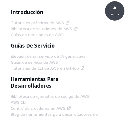
Introducción
arriba
Tutoriales prácticos de AWS
Biblioteca de soluciones de AWS
Guías de decisiones de AWS
Guías De Servicio
Elección de un servicio de IA generativa
Guías de servicio de AWS
Tutoriales de CLI de AWS en GitHub
Herramientas Para
Desarrolladores
Biblioteca de ejemplos de código de AWS
AWS CLI
Centro de creadores en AWS
Blog de herramientas para desarrolladores de
AWS
Enlaces Útiles