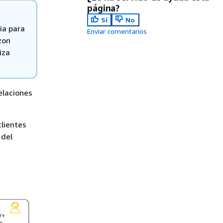
página?
Sí
No
ia para
Enviar comentarios
zon
iza
elaciones
clientes
 del