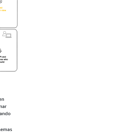
en
nar
zando
blemas