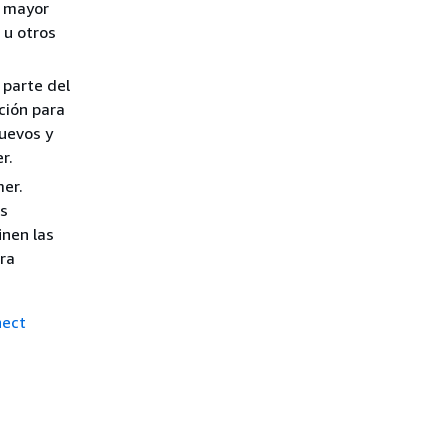
a mayor
 u otros
 parte del
ción para
nuevos y
r.
er.
os
inen las
ara
nect