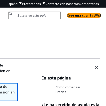
Español
Preferencias
Contacte con nosotros
Comentarios
Cree una cuenta AWS
de
sion en
En esta página
so de
Cómo comenzar
ersion en
Precios
¿Le ha servido de ayuda esta