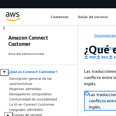
Comenzar
Guías de servicio
Documentaci
Amazon Connect
Customer
¿Qué 
Documentaci
Guía del administrador
PDF
RSS
M
Las traducciones
¿Qué es Connect Customer?
conflicto entre l
Descripción general de las
inglés.
características
Regiones admitidas
Navegadores compatibles
Las traduccio
Conformidad de accesibilidad
conflicto entre
La IA en Connect Customer
inglés.
Lenguajes admitidos
Cuotas de servicio