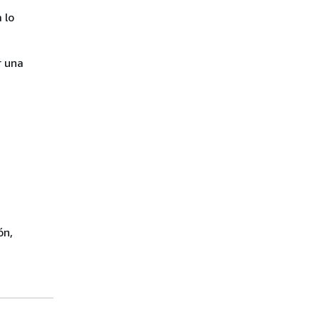
 lo
 una
ón,