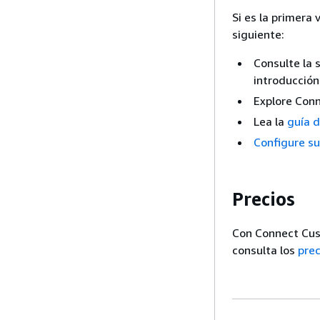
Si es la primera
siguiente:
Consulte la 
introducción
Explore Con
Lea la
guía d
Configure s
Precios
Con Connect Cust
consulta los
pre