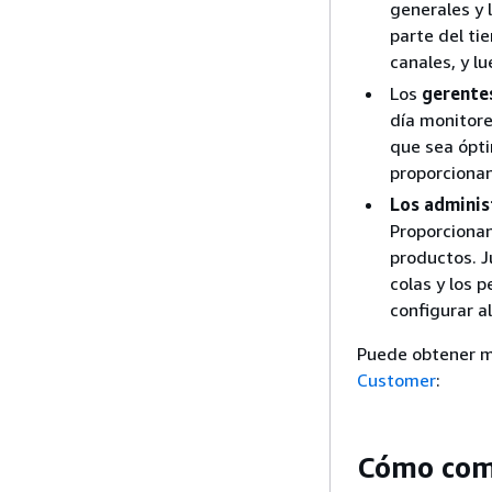
generales y 
parte del ti
canales, y l
Los
gerentes
día monitore
que sea ópti
proporcionan
Los adminis
Proporciona
productos. J
colas y los 
configurar al
Puede obtener m
Customer
:
Cómo com