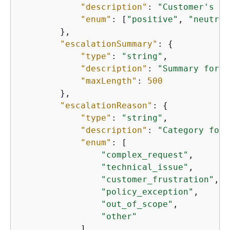
"description"
: 
"Customer's em
"enum"
: [
"positive"
, 
"neutral
        },

"escalationSummary"
: 
{
"type"
: 
"string"
,

"description"
: 
"Summary for t
"maxLength"
: 
500
        },

"escalationReason"
: 
{
"type"
: 
"string"
,

"description"
: 
"Category for 
"enum"
: [

"complex_request"
,

"technical_issue"
,

"customer_frustration"
,

"policy_exception"
,

"out_of_scope"
,

"other"
            ]
