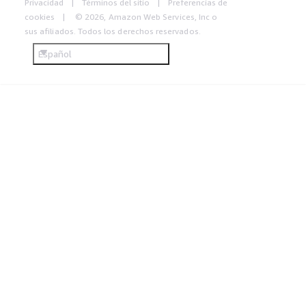
Privacidad
Términos del sitio
Preferencias de
cookies
© 2026, Amazon Web Services, Inc o
sus afiliados. Todos los derechos reservados.
Español