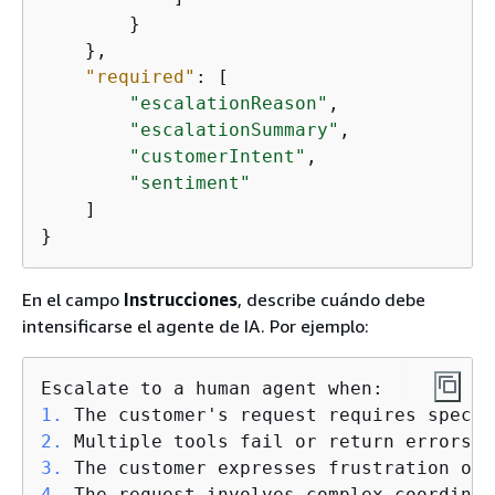
        }

    },

"required"
: [

"escalationReason"
,

"escalationSummary"
,

"customerIntent"
,

"sentiment"
    ]

}
En el campo
Instrucciones
, describe cuándo debe
intensificarse el agente de IA. Por ejemplo:
1.
2.
3.
4.