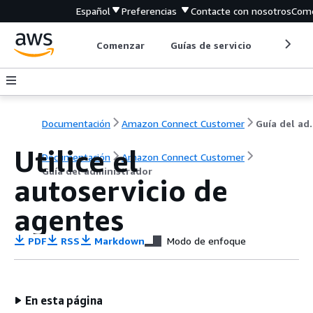
Español
Preferencias
Contacte con nosotros
Come
Comenzar
Guías de servicio
Herrami
Documentación
Amazon Connect Customer
Guía de
Utilice el
Documentación
Amazon Connect Customer
Guía del administrador
autoservicio de
agentes
PDF
RSS
Markdown
Modo de enfoque
En esta página