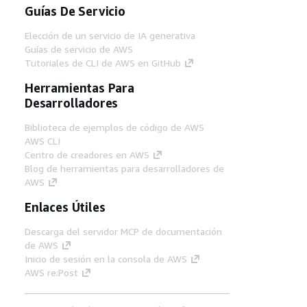
Guías De Servicio
Elección de un servicio de IA generativa
Guías de servicio de AWS
Tutoriales de CLI de AWS en GitHub
Herramientas Para
Desarrolladores
Biblioteca de ejemplos de código de AWS
AWS CLI
Centro de creadores en AWS
Blog de herramientas para desarrolladores de
AWS
Enlaces Útiles
Descarga del servidor MCP de documentación
de AWS
Inicio de sesión en la consola de AWS
AWS re:Post