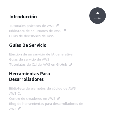
Introducción
arriba
Tutoriales prácticos de AWS
Biblioteca de soluciones de AWS
Guías de decisiones de AWS
Guías De Servicio
Elección de un servicio de IA generativa
Guías de servicio de AWS
Tutoriales de CLI de AWS en GitHub
Herramientas Para
Desarrolladores
Biblioteca de ejemplos de código de AWS
AWS CLI
Centro de creadores en AWS
Blog de herramientas para desarrolladores de
AWS