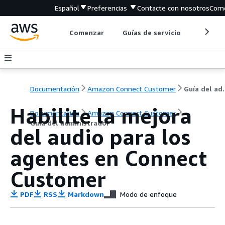
Español
Preferencias
Contacte con nosotros
Come
Comenzar
Guías de servicio
Herrami
Documentación
Amazon Connect Customer
Guía de
Habilite la mejora
Documentación
Amazon Connect Customer
Guía del administrador
del audio para los
agentes en Connect
Customer
PDF
RSS
Markdown
Modo de enfoque