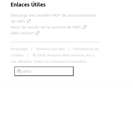
Enlaces Útiles
Descarga del servidor MCP de documentación
de AWS
Inicio de sesión en la consola de AWS
AWS re:Post
Privacidad
Términos del sitio
Preferencias de
cookies
© 2026, Amazon Web Services, Inc o
sus afiliados. Todos los derechos reservados.
Español