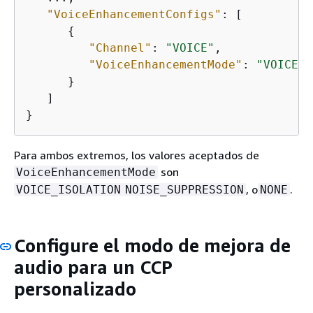
"VoiceEnhancementConfigs"
: [ 

{
"Channel"
: 
"VOICE"
,

"VoiceEnhancementMode"
: 
"VOICE_I
      }

   ]

}
Para ambos extremos, los valores aceptados de
son
VoiceEnhancementMode
, o
.
VOICE_ISOLATION
NOISE_SUPPRESSION
NONE
Configure el modo de mejora de
audio para un CCP
personalizado