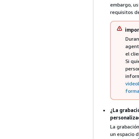
embargo, ust
requisitos d
impor
Duran
agente
el cli
Si qu
perso
infor
video
forma
¿La grabaci
personaliza
La grabación
un espacio d