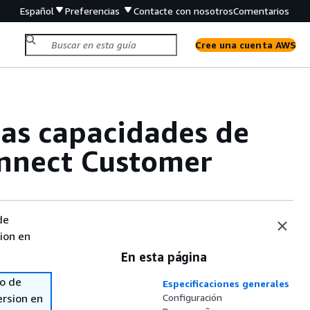
Español
Preferencias
Contacte con nosotros
Comentarios
Cree una cuenta AWS
las capacidades de
onnect Customer
de
sion en
En esta página
so de
Especificaciones generales
ersion en
Configuración