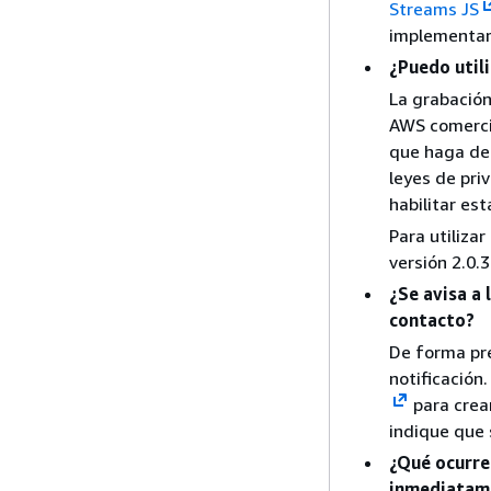
Streams JS
implementar 
¿Puedo util
La grabación
AWS comercia
que haga de 
leyes de pri
habilitar es
Para utiliza
versión 2.0.3
¿Se avisa a 
contacto?
De forma pr
notificación
para crear
indique que 
¿Qué ocurre
inmediatame