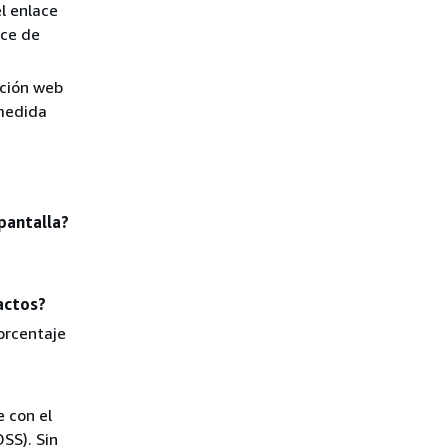
el enlace
ace de
ación web
 medida
pantalla?
actos?
porcentaje
 con el
SS). Sin