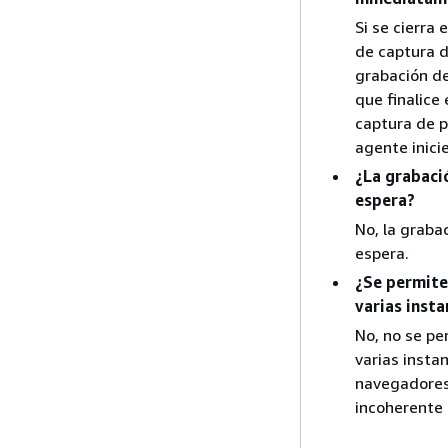
Si se cierra
de captura d
grabación de
que finalice
captura de p
agente inici
¿La grabaci
espera?
No, la graba
espera.
¿Se permite
varias inst
No, no se pe
varias inst
navegadores
incoherente 