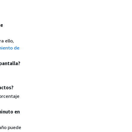
de
a ello,
miento de
pantalla?
actos?
porcentaje
minuto en
maño puede