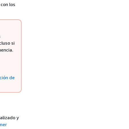
con los
s
cluso si
uencia.
ción de
alizado y
omer