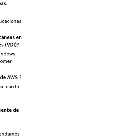
eas.
licaciones
táneas en
s (VDI)?
Windows
stomer
 de AWS ?
an con la
s
iente de
omendamos