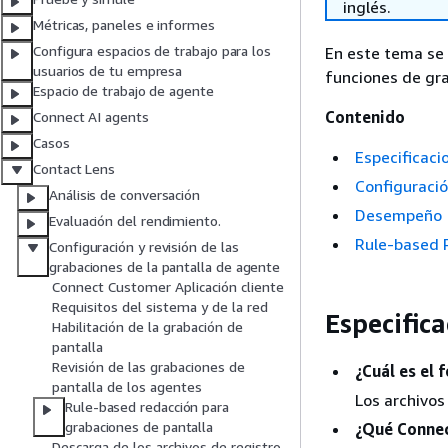
inglés.
Métricas, paneles e informes
Configura espacios de trabajo para los
En este tema se 
usuarios de tu empresa
funciones de gr
Espacio de trabajo de agente
Contenido
Connect AI agents
Casos
Especificaci
Contact Lens
Configuraci
Análisis de conversación
Desempeño
Evaluación del rendimiento.
Rule-based 
Configuración y revisión de las
grabaciones de la pantalla de agente
Connect Customer Aplicación cliente
Requisitos del sistema y de la red
Especific
Habilitación de la grabación de
pantalla
Revisión de las grabaciones de
¿Cuál es el 
pantalla de los agentes
Los archivos
Rule-based redacción para
grabaciones de pantalla
¿Qué Connec
Descarga de los archivos de registro