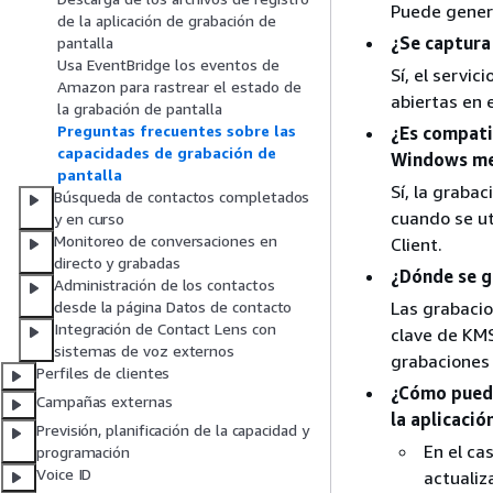
Puede genera
de la aplicación de grabación de
¿Se captura
pantalla
Usa EventBridge los eventos de
Sí, el servi
Amazon para rastrear el estado de
abiertas en 
la grabación de pantalla
Preguntas frecuentes sobre las
¿Es compati
capacidades de grabación de
Windows med
pantalla
Sí, la graba
Búsqueda de contactos completados
cuando se ut
y en curso
Monitoreo de conversaciones en
Client.
directo y grabadas
¿Dónde se g
Administración de los contactos
Las grabacio
desde la página Datos de contacto
Integración de Contact Lens con
clave de KMS
sistemas de voz externos
grabaciones
Perfiles de clientes
¿Cómo puedo
Campañas externas
la aplicació
Previsión, planificación de la capacidad y
En el ca
programación
Voice ID
actualiz