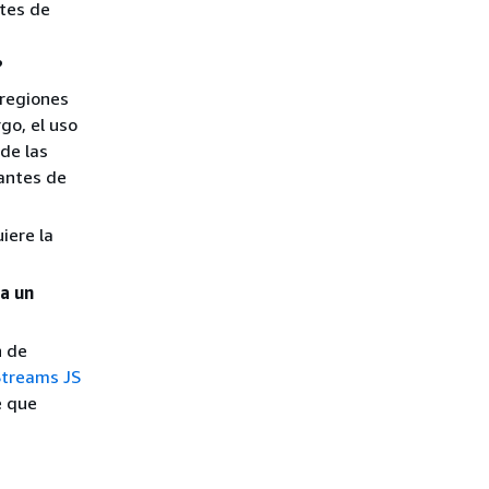
tes de
?
 regiones
go, el uso
de las
 antes de
iere la
ra un
n de
Streams JS
e que