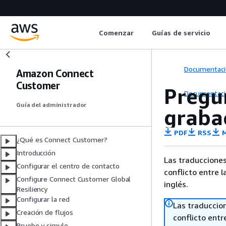
Comenzar
Guías de servicio
Documentaci
Amazon Connect
Customer
Pregu
Documentaci
Guía del administrador
graba
PDF
RSS
M
¿Qué es Connect Customer?
Introducción
Las traducciones
Configurar el centro de contacto
conflicto entre l
Configure Connect Customer Global
inglés.
Resiliency
Configurar la red
Las traduccio
Creación de flujos
conflicto entre
Pruebe y simule