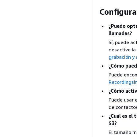
Configura
¿Puedo opta
llamadas?
Sí, puede act
desactive la
grabación y 
¿Cómo puedo
Puede encont
RecordingsI
¿Cómo activ
Puede usar 
de contactos
¿Cuál es el
S3?
El tamaño m