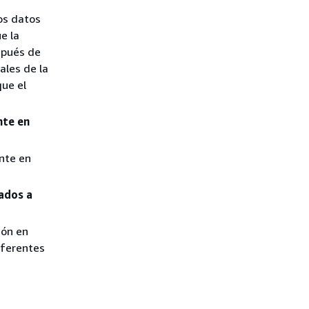
los datos
e la
spués de
ales de la
que el
nte en
ente en
ados a
ión en
iferentes