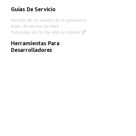
Guías De Servicio
Elección de un servicio de IA generativa
Guías de servicio de AWS
Tutoriales de CLI de AWS en GitHub
Herramientas Para
Desarrolladores
Biblioteca de ejemplos de código de AWS
AWS CLI
Centro de creadores en AWS
Blog de herramientas para desarrolladores de
AWS
Enlaces Útiles
Descarga del servidor MCP de documentación
de AWS
Inicio de sesión en la consola de AWS
AWS re:Post