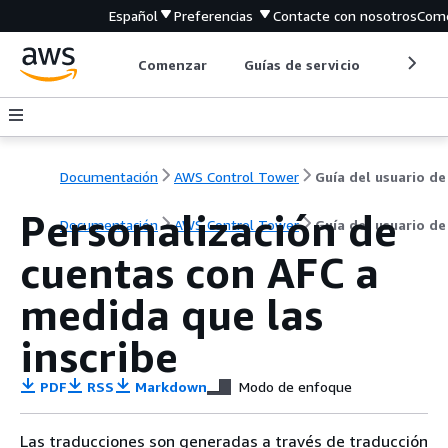
Español
Preferencias
Contacte con nosotros
Come
Comenzar
Guías de servicio
Herrami
Documentación
AWS Control Tower
Guía del usuario de
Personalización de
Documentación
AWS Control Tower
Guía del usuario de
cuentas con AFC a
medida que las
inscribe
PDF
RSS
Markdown
Modo de enfoque
Las traducciones son generadas a través de traducción