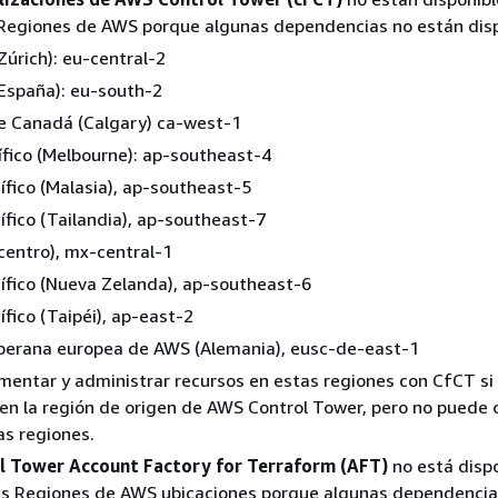
 Regiones de AWS porque algunas dependencias no están disp
Zúrich): eu-central-2
España): eu-south-2
e Canadá (Calgary) ca-west-1
ífico (Melbourne): ap-southeast-4
ífico (Malasia), ap-southeast-5
ífico (Tailandia), ap-southeast-7
centro), mx-central-1
ífico (Nueva Zelanda), ap-southeast-6
ífico (Taipéi), ap-east-2
berana europea de AWS (Alemania), eusc-de-east-1
entar y administrar recursos en estas regiones con CfCT si 
n la región de origen de AWS Control Tower, pero no puede 
s regiones.
 Tower Account Factory for Terraform (AFT)
no está disp
tes Regiones de AWS ubicaciones porque algunas dependencia