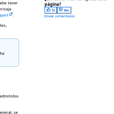
debe tener
página?
rrizaje
Sí
No
port
.
Enviar comentarios
les,
 ha
 admitidos
eneral, se