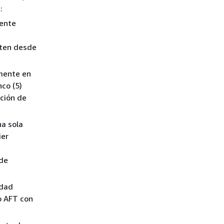
:
mente
uten desde
amente en
co (5)
ción de
na sola
ier
 de
idad
o AFT con