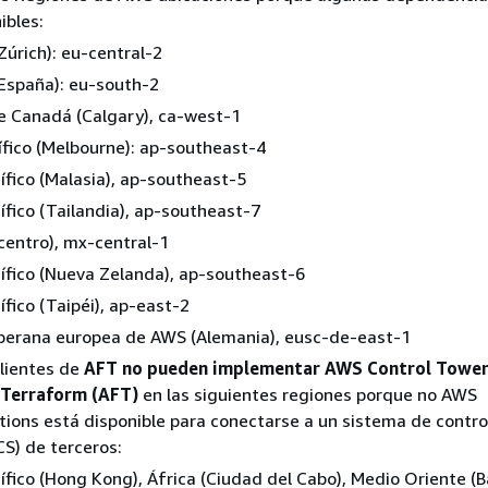
ibles:
Zúrich): eu-central-2
España): eu-south-2
e Canadá (Calgary), ca-west-1
ífico (Melbourne): ap-southeast-4
ífico (Malasia), ap-southeast-5
ífico (Tailandia), ap-southeast-7
centro), mx-central-1
ífico (Nueva Zelanda), ap-southeast-6
ífico (Taipéi), ap-east-2
berana europea de AWS (Alemania), eusc-de-east-1
lientes de
AFT no pueden implementar AWS Control Tower
 Terraform (AFT)
en las siguientes regiones porque no AWS
ons está disponible para conectarse a un sistema de contro
CS) de terceros:
ífico (Hong Kong), África (Ciudad del Cabo), Medio Oriente (B