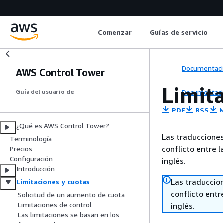
Comenzar
Guías de servicio
Documentaci
AWS Control Tower
Limit
Documentaci
Guía del usuario de
PDF
RSS
M
¿Qué es AWS Control Tower?
Las traducciones
Terminología
conflicto entre l
Precios
Configuración
inglés.
Introducción
Las traduccio
Limitaciones y cuotas
conflicto entre
Solicitud de un aumento de cuota
Limitaciones de control
inglés.
Las limitaciones se basan en los