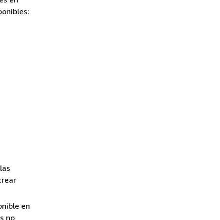
onibles:
las
crear
onible en
s no