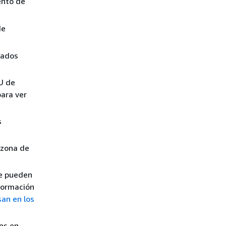
ento de
de
bados
U de
para ver
s
 zona de
se pueden
nformación
san en los
es en