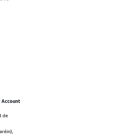
 Account
l de
aréin),