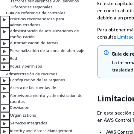
factores subyacentes AWS servicios
En este capítulo
Diferencias regionales
en cuenta al uti
Guía de referencia de controles
debido a un pro
Prácticas recomendadas para
administradores
Para obtener más
Administración de actualizaciones de
consulte
Limitac
configuración
Automatización de tareas
Personalización de la zona de aterrizaje
Guía de r
Red
La inform
Roles y permisos
trasladad
Administración de recursos
Configuración de las regiones
Acerca de las cuentas de
Aprovisionamiento y administración de
Limitacio
cuentas
Desviación
En esta sección 
Organizations
en AWS Control 
Servicios integrados
Identity and Access Management
AWS Control