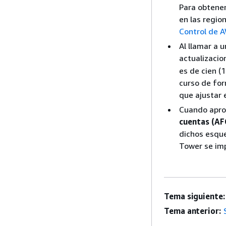
Para obtener
en las regio
Control de A
Al llamar a u
actualizaci
es de cien (
curso de for
que ajustar 
Cuando aprov
cuentas (AF
dichos esqu
Tower se imp
Tema siguiente:
Tema anterior: