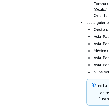
Europa (
(Osaka),
Oriente 
Las siguient
Oeste d
Asia-Pac
Asia-Pac
México (
Asia-Pac
Asia-Pac
Nube so
nota
Las r
Custo