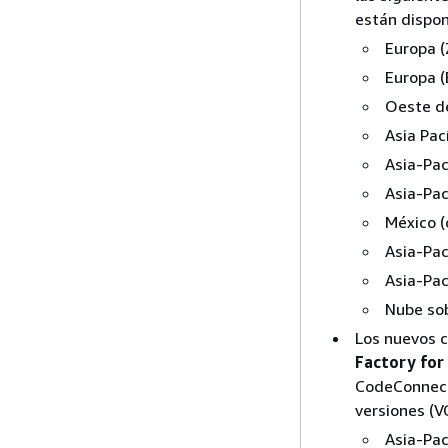
están dispon
Europa (
Europa (
Oeste d
Asia Pac
Asia-Pac
Asia-Pac
México (
Asia-Pac
Asia-Pac
Nube so
Los nuevos c
Factory for
CodeConnecti
versiones (V
Asia-Pac