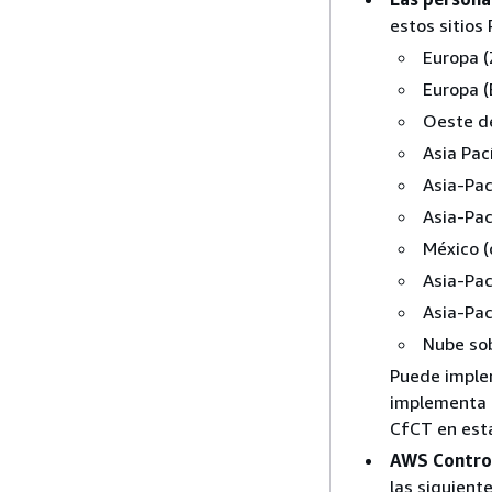
estos sitios
Europa (
Europa (
Oeste d
Asia Pac
Asia-Pac
Asia-Pac
México (
Asia-Pac
Asia-Pac
Nube so
Puede implem
implementa e
CfCT en esta
AWS Control
las siguien