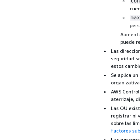
con
cuen
max
pers
Aumentar
puede re
Las direccio
seguridad se
estos cambio
Se aplica un
organizativa
AWS Control 
aterrizaje, 
Las OU exis
registrar ni
sobre las li
factores su
Las persona