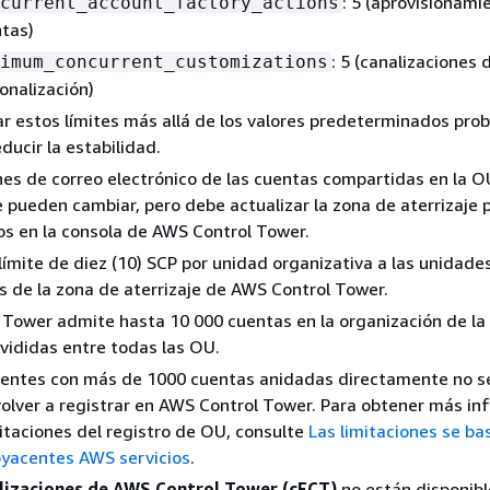
: 5 (aprovisionami
current_account_factory_actions
tas)
: 5 (canalizaciones 
imum_concurrent_customizations
onalización)
 estos límites más allá de los valores predeterminados pro
ducir la estabilidad.
nes de correo electrónico de las cuentas compartidas en la O
 pueden cambiar, pero debe actualizar la zona de aterrizaje 
s en la consola de AWS Control Tower.
 límite de diez (10) SCP por unidad organizativa a las unidade
s de la zona de aterrizaje de AWS Control Tower.
Tower admite hasta 10 000 cuentas en la organización de la
divididas entre todas las OU.
tentes con más de 1000 cuentas anidadas directamente no 
 volver a registrar en AWS Control Tower. Para obtener más i
mitaciones del registro de OU, consulte
Las limitaciones se ba
byacentes AWS servicios
.
lizaciones de AWS Control Tower (cFCT)
no están disponibl