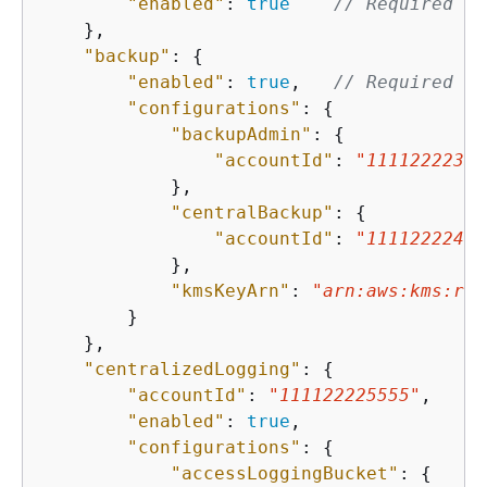
"enabled"
: 
true
// Required - 
    },

"backup"
: 
{
"enabled"
: 
true
,   
// Required - 
"configurations"
: 
{
"backupAdmin"
: 
{
"accountId"
: 
"11112222333
            },

"centralBackup"
: 
{
"accountId"
: 
"11112222444
            },

"kmsKeyArn"
: 
"arn:aws:kms:reg
        }

    },

"centralizedLogging"
: 
{
"accountId"
: 
"111122225555"
,    
/
"enabled"
: 
true
,                
/
"configurations"
: 
{
"accessLoggingBucket"
: 
{