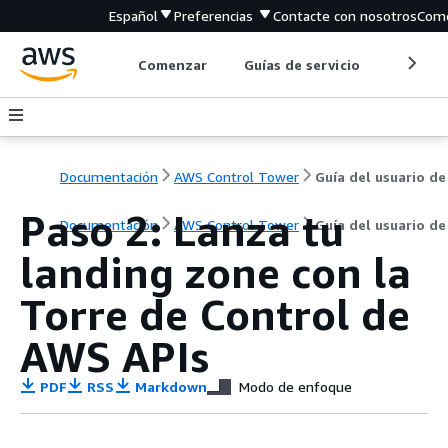
Español
Preferencias
Contacte con nosotros
Come
Comenzar
Guías de servicio
Herrami
Documentación
AWS Control Tower
Guía del usuario de
Paso 2: Lanza tu
Documentación
AWS Control Tower
Guía del usuario de
landing zone con la
Torre de Control de
AWS APIs
PDF
RSS
Markdown
Modo de enfoque