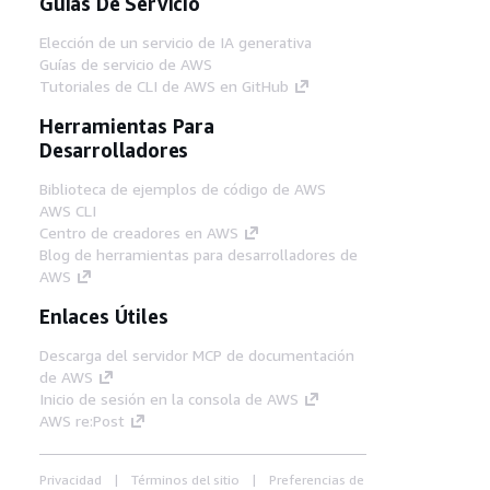
Guías De Servicio
Elección de un servicio de IA generativa
Guías de servicio de AWS
Tutoriales de CLI de AWS en GitHub
Herramientas Para
Desarrolladores
Biblioteca de ejemplos de código de AWS
AWS CLI
Centro de creadores en AWS
Blog de herramientas para desarrolladores de
AWS
Enlaces Útiles
Descarga del servidor MCP de documentación
de AWS
Inicio de sesión en la consola de AWS
AWS re:Post
Privacidad
Términos del sitio
Preferencias de