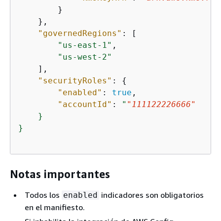
        }

    },

"governedRegions"
: [               
//
"us-east-1"
,

"us-west-2"
    ],

"securityRoles"
: 
{
"enabled"
: 
true
,               
//
"accountId"
: 
"
"
111122226666
"
    /
    }

}

Notas importantes
Todos los
indicadores son obligatorios
enabled
en el manifiesto.