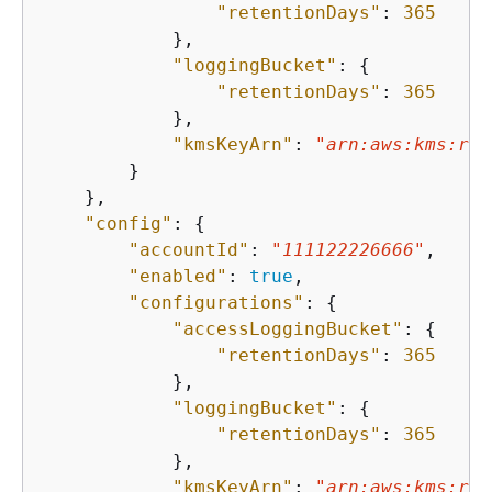
"retentionDays"
: 
365
/
            },

"loggingBucket"
: 
{
"retentionDays"
: 
365
/
            },

"kmsKeyArn"
: 
"arn:aws:kms:reg
        }

    },

"config"
: 
{
"accountId"
: 
"111122226666"
,    
/
"enabled"
: 
true
,                
/
"configurations"
: 
{
"accessLoggingBucket"
: 
{
"retentionDays"
: 
365
/
            },

"loggingBucket"
: 
{
"retentionDays"
: 
365
/
            },

"kmsKeyArn"
: 
"arn:aws:kms:reg