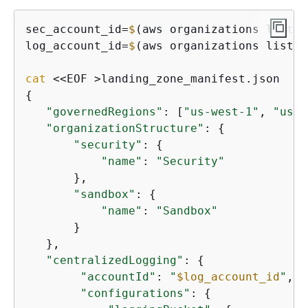
sec_account_id=
$
(aws organizations list
-a
log_account_id=
$
(aws organizations list
-a
cat
{
"governedRegions"
: [
"us-west-1"
, 
"us-w
"organizationStructure"
: 
{
"security"
: 
{
"name"
: 
"Security"
       },

"sandbox"
: 
{
"name"
: 
"Sandbox"
       }

   },

"centralizedLogging"
: 
{
"accountId"
: 
"
$log_account_id
"
,

"configurations"
: 
{