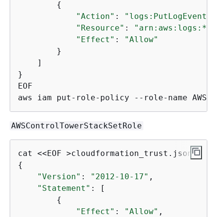
{
"Action"
: 
"logs:PutLogEvents"
"Resource"
: 
"arn:aws:logs:*:*
"Effect"
: 
"Allow"
        }

    ]

}

EOF

aws iam put-role-policy --role-name AWSCo
AWSControlTowerStackSetRole
{
"Version"
: 
"2012-10-17"
,

"Statement"
: [

{
"Effect"
: 
"Allow"
,
