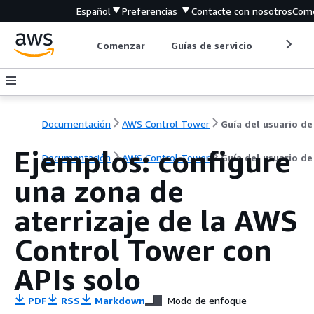
Español
Preferencias
Contacte con nosotros
Come
Comenzar
Guías de servicio
Herrami
Documentación
AWS Control Tower
Guía del usuario de
Ejemplos: configure
Documentación
AWS Control Tower
Guía del usuario de
una zona de
aterrizaje de la AWS
Control Tower con
APIs solo
PDF
RSS
Markdown
Modo de enfoque