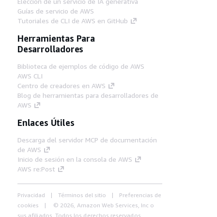
Elección de un servicio de IA generativa
Guías de servicio de AWS
Tutoriales de CLI de AWS en GitHub
Herramientas Para
Desarrolladores
Biblioteca de ejemplos de código de AWS
AWS CLI
Centro de creadores en AWS
Blog de herramientas para desarrolladores de
AWS
Enlaces Útiles
Descarga del servidor MCP de documentación
de AWS
Inicio de sesión en la consola de AWS
AWS re:Post
Privacidad
Términos del sitio
Preferencias de
cookies
© 2026, Amazon Web Services, Inc o
sus afiliados. Todos los derechos reservados.