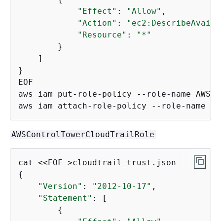
"Effect"
: 
"Allow"
,

"Action"
: 
"ec2:DescribeAvaila
"Resource"
: 
"*"
        }

    ]

}

EOF

aws iam put-role-policy --role-name AWSCo
aws iam attach-role-policy --role-name AW
AWSControlTowerCloudTrailRole
{
"Version"
: 
"2012-10-17"
,

"Statement"
: [

{