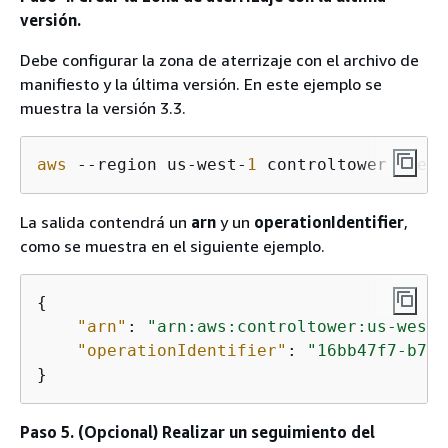
versión.
Debe configurar la zona de aterrizaje con el archivo de
manifiesto y la última versión. En este ejemplo se
muestra la versión 3.3.
aws
 --region us-west-
1
 controltower creat
La salida contendrá un
arn
y un
operationIdentifier
,
como se muestra en el siguiente ejemplo.
{
"arn"
: 
"arn:aws:controltower:us-west-
"operationIdentifier"
: 
"16bb47f7-b7a2
}
Paso 5. (Opcional) Realizar un seguimiento del