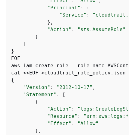
"Effect"
: 
"Allow"
,

"Principal"
: 
{
"Service"
: 
"cloudtrail.am
            },

"Action"
: 
"sts:AssumeRole"
        }

    ]

}

EOF

aws iam create-role --role-name AWSContro
{
"Version"
: 
"2012-10-17"
,

"Statement"
: [

{
"Action"
: 
"logs:CreateLogStre
"Resource"
: 
"arn:aws:logs:*:*
"Effect"
: 
"Allow"
        },
