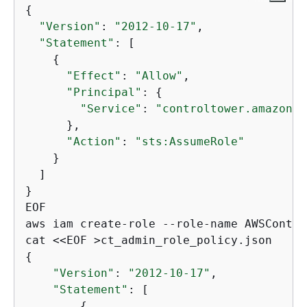
{
"Version"
: 
"2012-10-17"
,

"Statement"
: [

{
"Effect"
: 
"Allow"
,

"Principal"
: 
{
"Service"
: 
"controltower.amazonaw
      },

"Action"
: 
"sts:AssumeRole"
    }

  ]

}

EOF

aws iam create-role --role-name AWSContro
{
"Version"
: 
"2012-10-17"
,

"Statement"
: [

{