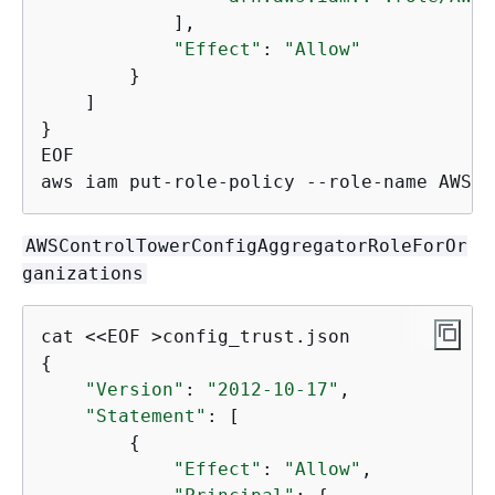
            ],

"Effect"
: 
"Allow"
        }

    ]

}

EOF

aws iam put-role-policy --role-name AWSCo
AWSControlTowerConfigAggregatorRoleForOr
ganizations
{
"Version"
: 
"2012-10-17"
,

"Statement"
: [

{
"Effect"
: 
"Allow"
,
