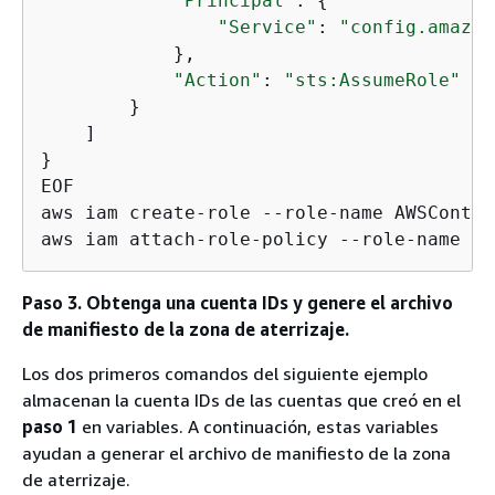
"Principal"
: 
{
"Service"
: 
"config.amazon
            },

"Action"
: 
"sts:AssumeRole"
        }

    ]

}

EOF

aws iam create-role --role-name AWSContro
aws iam attach-role-policy --role-name AW
Paso 3. Obtenga una cuenta IDs y genere el archivo
de manifiesto de la zona de aterrizaje.
Los dos primeros comandos del siguiente ejemplo
almacenan la cuenta IDs de las cuentas que creó en el
paso 1
en variables. A continuación, estas variables
ayudan a generar el archivo de manifiesto de la zona
de aterrizaje.