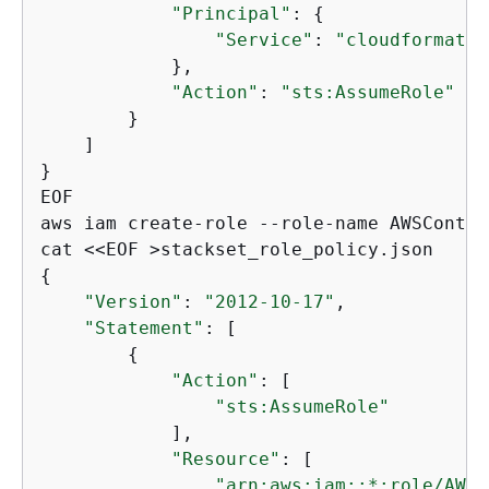
"Principal"
: 
{
"Service"
: 
"cloudformatio
            },

"Action"
: 
"sts:AssumeRole"
        }

    ]

}

EOF

aws iam create-role --role-name AWSContro
{
"Version"
: 
"2012-10-17"
,

"Statement"
: [

{
"Action"
: [

"sts:AssumeRole"
            ],

"Resource"
: [

"arn:aws:iam::*:role/AWSC