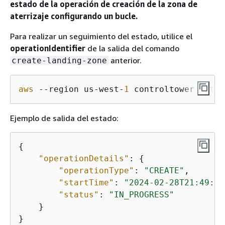
estado de la operación de creación de la zona de
aterrizaje configurando un bucle.
Para realizar un seguimiento del estado, utilice el
operationIdentifier
de la salida del comando
anterior.
create-landing-zone
aws
 --region us-west-
1
 controltower get-l
Ejemplo de salida del estado:
{
"operationDetails"
: 
{
"operationType"
: 
"CREATE"
,

"startTime"
: 
"2024-02-28T21:49:31
"status"
: 
"IN_PROGRESS"
    }

}