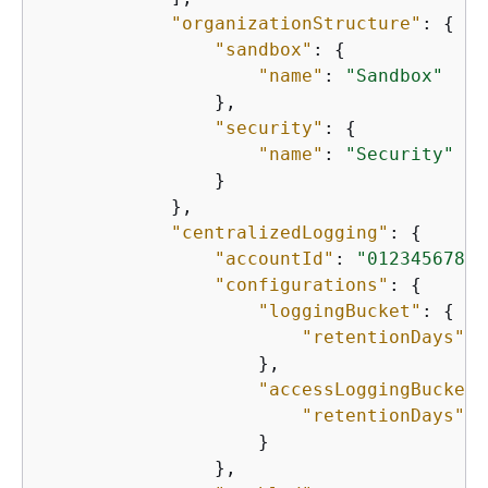
"organizationStructure"
: 
{
"sandbox"
: 
{
"name"
: 
"Sandbox"
                },

"security"
: 
{
"name"
: 
"Security"
                }

            },

"centralizedLogging"
: 
{
"accountId"
: 
"01234567890
"configurations"
: 
{
"loggingBucket"
: 
{
"retentionDays"
: 
                    },

"accessLoggingBucket"
"retentionDays"
: 
                    }

                },
