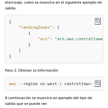
aterrizaje, como se muestra en el siguiente ejemplo de
salida.
{
"landingZones"
: [

{
"arn"
: 
"arn:aws:controltower:
        }

    ]

}
Paso 2. Obtener la información
aws
 --region us-west-
1
 controltower get-l
A continuación se muestra un ejemplo del tipo de
salida que se puede ver: