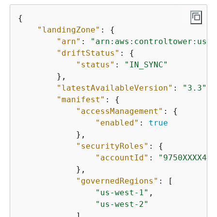
{
"landingZone"
: 
{
"arn"
: 
"arn:aws:controltower:us-w
"driftStatus"
: 
{
"status"
: 
"IN_SYNC"
        },

"latestAvailableVersion"
: 
"3.3"
,

"manifest"
: 
{
"accessManagement"
: 
{
"enabled"
: 
true
            },

"securityRoles"
: 
{
"accountId"
: 
"9750XXXX444
            },

"governedRegions"
: [

"us-west-1"
,

"us-west-2"
            ],
