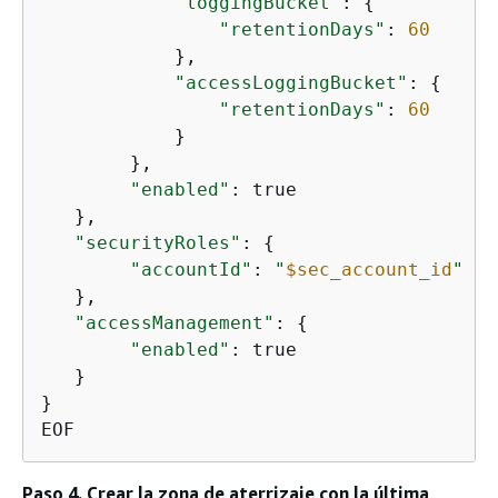
"loggingBucket"
: 
{
"retentionDays"
: 
60
            },

"accessLoggingBucket"
: 
{
"retentionDays"
: 
60
            }

        },

"enabled"
: true

   },

"securityRoles"
: 
{
"accountId"
: 
"
$sec_account_id
"
   },

"accessManagement"
: 
{
"enabled"
: true

   }

}

EOF
Paso 4. Crear la zona de aterrizaje con la última