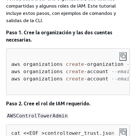
compartidas y algunos roles de IAM. Este tutorial
incluye estos pasos, con ejemplos de comandos y
salidas de la CLI.
Paso 1. Cree la organización y las dos cuentas
necesarias.
aws organizations 
create
-
organization 
--f
aws organizations 
create
-
account 
--email 
aws organizations 
create
-
account 
--email 
Paso 2. Cree el rol de IAM requerido.
AWSControlTowerAdmin