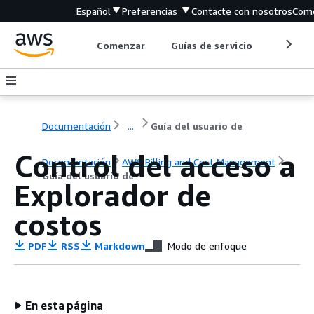
Español
Preferencias
Contacte con nosotros
Come
Comenzar
Guías de servicio
Herrami
Documentación
...
Guía del usuario de
Control del acceso a
Documentación
AWS Billing and Cost Management
Guía del usuario de
Explorador de
costos
PDF
RSS
Markdown
Modo de enfoque
En esta página