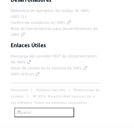
Biblioteca de ejemplos de código de AWS
AWS CLI
Centro de creadores en AWS
Blog de herramientas para desarrolladores de
AWS
Enlaces Útiles
Descarga del servidor MCP de documentación
de AWS
Inicio de sesión en la consola de AWS
AWS re:Post
Privacidad
Términos del sitio
Preferencias de
cookies
© 2026, Amazon Web Services, Inc o
sus afiliados. Todos los derechos reservados.
Español