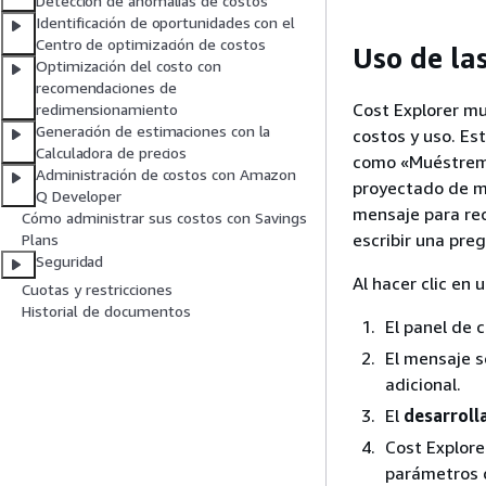
Detección de anomalías de costos
Identificación de oportunidades con el
Centro de optimización de costos
Uso de la
Optimización del costo con
recomendaciones de
Cost Explorer mu
redimensionamiento
Generación de estimaciones con la
costos y uso. Es
Calculadora de precios
como «Muéstreme
Administración de costos con Amazon
proyectado de mi
Q Developer
mensaje para rec
Cómo administrar sus costos con Savings
escribir una pre
Plans
Seguridad
Al hacer clic en 
Cuotas y restricciones
Historial de documentos
El panel de 
El mensaje s
adicional.
El
desarrol
Cost Explore
parámetros de