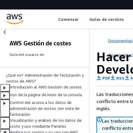
Comenzar
Guías de servicio
Documentaci
AWS Gestión de costes
Hacer
Documentaci
Guía del usuario de
Devel
¿Qué es? Administración de facturación y
PDF
RSS
M
costos de AWS?
Introducción al AWS Gestión de costes
Las traducciones
Uso de la página de inicio de la consola
conflicto entre l
Control del acceso a los datos de
inglés.
administración de costos con vista de
facturación
Visualización y análisis de los datos de
Las traduccio
costo y uso mediante Paneles
conflicto entre
Analice sus costos y su uso con AWS