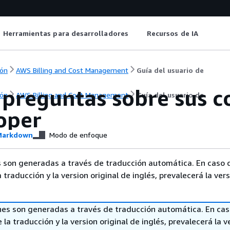
Herramientas para desarrolladores
Recursos de IA
ón
AWS Billing and Cost Management
Guía del usuario de
 preguntas sobre sus 
ón
AWS Billing and Cost Management
Guía del usuario de
oper
arkdown
Modo de enfoque
 son generadas a través de traducción automática. En caso 
a traducción y la version original de inglés, prevalecerá la ver
nes son generadas a través de traducción automática. En ca
 la traducción y la version original de inglés, prevalecerá la v