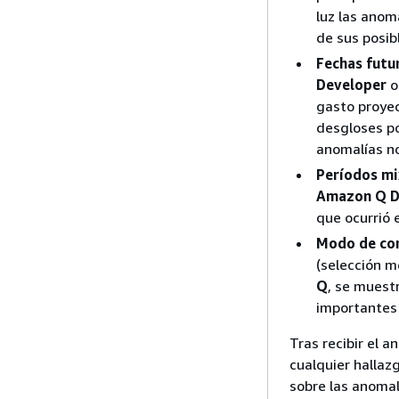
luz las anom
de sus posib
Fechas futu
Developer
o
gasto proyec
desgloses po
anomalías no
Períodos mi
Amazon Q D
que ocurrió 
Modo de co
(selección m
Q
, se muest
importantes 
Tras recibir el a
cualquier halla
sobre las anoma