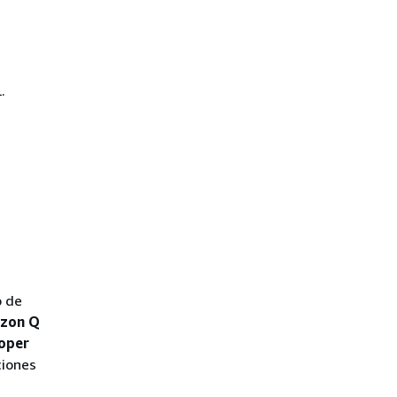
.
o de
azon Q
oper
ciones