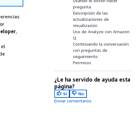
Usando el botón Hacer
pregunta
Descripción de las
gerencias
actualizaciones de
or
visualización
eloper
,
Uso de Analyze con Amazon
Q
Continuando la conversación
 el
con preguntas de
 de
seguimiento
Permisos
¿Le ha servido de ayuda esta
página?
Sí
No
Enviar comentarios