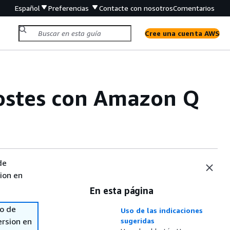
Español
Preferencias
Contacte con nosotros
Comentarios
Cree una cuenta AWS
costes con Amazon Q
de
sion en
En esta página
so de
Uso de las indicaciones
ersion en
sugeridas