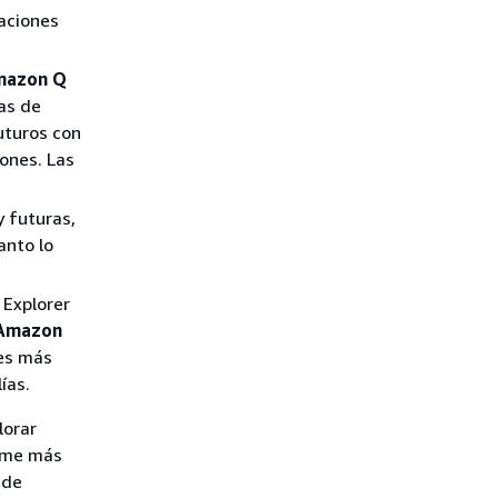
aciones
mazon Q
ias de
uturos con
iones. Las
y futuras,
anto lo
 Explorer
 Amazon
tes más
ías.
lorar
tame más
 de