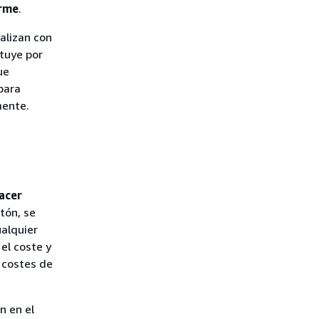
orme
.
alizan con
ituye por
ue
para
mente.
acer
tón, se
ualquier
el coste y
 costes de
n en el