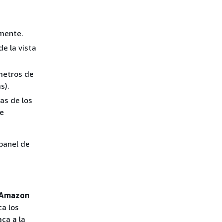
mente.
e la vista
metros de
s).
as de los
de
 panel de
Amazon
ca los
ca a la