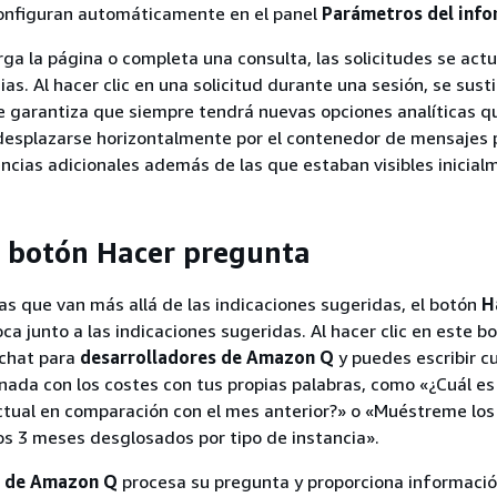
configuran automáticamente en el panel
Parámetros del inf
ga la página o completa una consulta, las solicitudes se actu
as. Al hacer clic en una solicitud durante una sesión, se sust
e garantiza que siempre tendrá nuevas opciones analíticas q
 desplazarse horizontalmente por el contenedor de mensajes 
ncias adicionales además de las que estaban visibles inicial
 botón Hacer pregunta
as que van más allá de las indicaciones sugeridas, el botón
H
ca junto a las indicaciones sugeridas. Al hacer clic en este bo
 chat para
desarrolladores de Amazon Q
y puedes escribir c
nada con los costes con tus propias palabras, como «¿Cuál es 
ctual en comparación con el mes anterior?» o «Muéstreme los
os 3 meses desglosados por tipo de instancia».
r de Amazon Q
procesa su pregunta y proporciona informació