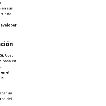
r
a en sus
rtir de
eveloper
.
ación
ta
, Cost
se basa en
,
 en el
ué
ecer un
tos del