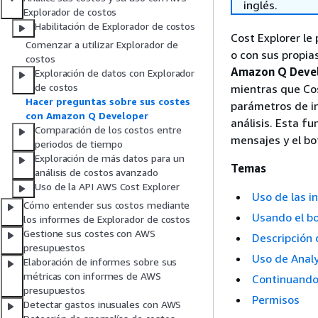
inglés.
Explorador de costos
Habilitación de Explorador de costos
Cost Explorer l
Comenzar a utilizar Explorador de
o con sus propia
costos
Amazon Q Deve
Exploración de datos con Explorador
de costos
mientras que Cos
Hacer preguntas sobre sus costes
parámetros de in
con Amazon Q Developer
análisis. Esta f
Comparación de los costos entre
mensajes y el b
periodos de tiempo
Exploración de más datos para un
Temas
análisis de costos avanzado
Uso de la API AWS Cost Explorer
Uso de las i
Cómo entender sus costos mediante
Usando el b
los informes de Explorador de costos
Gestione sus costes con AWS
Descripción 
presupuestos
Uso de Anal
Elaboración de informes sobre sus
métricas con informes de AWS
Continuando
presupuestos
Permisos
Detectar gastos inusuales con AWS