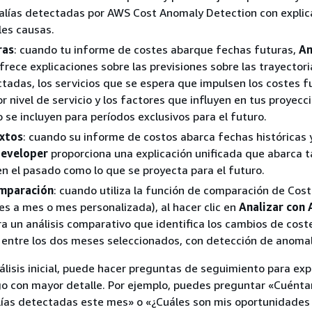
alías detectadas por AWS Cost Anomaly Detection con explic
les causas.
ras
: cuando tu informe de costes abarque fechas futuras,
A
frece explicaciones sobre las previsiones sobre las trayector
tadas, los servicios que se espera que impulsen los costes f
r nivel de servicio y los factores que influyen en tus proyecc
 se incluyen para períodos exclusivos para el futuro.
xtos
: cuando su informe de costos abarca fechas históricas 
eveloper
proporciona una explicación unificada que abarca t
en el pasado como lo que se proyecta para el futuro.
mparación
: cuando utiliza la función de comparación de Cost
es a mes o mes personalizada), al hacer clic en
Analizar con
ra un análisis comparativo que identifica los cambios de cos
entre los dos meses seleccionados, con detección de anomal
nálisis inicial, puede hacer preguntas de seguimiento para exp
zgo con mayor detalle. Por ejemplo, puedes preguntar «Cuén
lías detectadas este mes» o «¿Cuáles son mis oportunidades