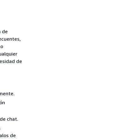
n de
ecuentes,
to
ualquier
cesidad de
mente.
ión
de chat.
s
valos de