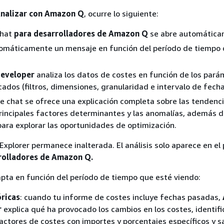
nalizar con Amazon Q
, ocurre lo siguiente:
chat
para desarrolladores de Amazon Q
se abre automática
omáticamente un mensaje en función del período de tiempo d
eveloper
analiza los datos de costes en función de los pará
cados (filtros, dimensiones, granularidad e intervalo de fecha
de chat se ofrece una explicación completa sobre las tendenci
principales factores determinantes y las anomalías, además 
para explorar las oportunidades de optimización.
 Explorer permanece inalterada. El análisis solo aparece en el
rolladores de Amazon Q.
dapta en función del período de tiempo que esté viendo:
óricas
: cuando tu informe de costes incluye fechas pasadas,
r
explica qué ha provocado los cambios en los costes, identifi
factores de costes con importes y porcentajes específicos y sa