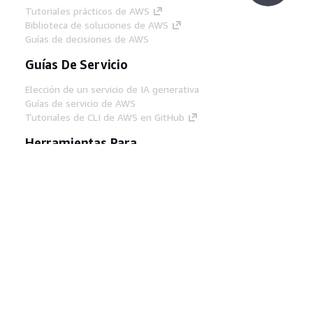
Tutoriales prácticos de AWS
Biblioteca de soluciones de AWS
Guías de decisiones de AWS
Guías De Servicio
Elección de un servicio de IA generativa
Guías de servicio de AWS
Tutoriales de CLI de AWS en GitHub
Herramientas Para
Desarrolladores
Biblioteca de ejemplos de código de AWS
AWS CLI
Centro de creadores en AWS
Blog de herramientas para desarrolladores de
AWS
Enlaces Útiles
Descarga del servidor MCP de documentación
de AWS