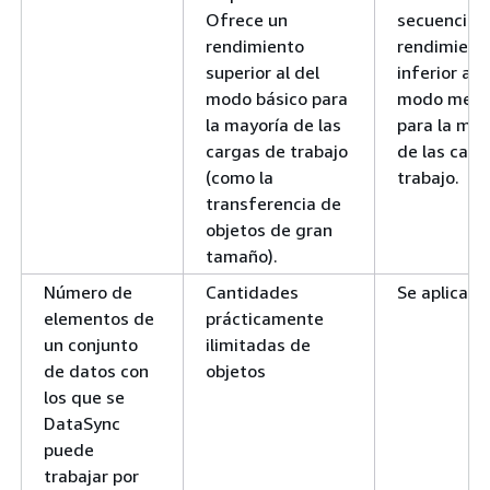
Ofrece un
secuencial. 
rendimiento
rendimient
superior al del
inferior al 
modo básico para
modo mejo
la mayoría de las
para la may
cargas de trabajo
de las carg
(como la
trabajo.
transferencia de
objetos de gran
tamaño).
Número de
Cantidades
Se aplican
elementos de
prácticamente
un conjunto
ilimitadas de
de datos con
objetos
los que se
DataSync
puede
trabajar por