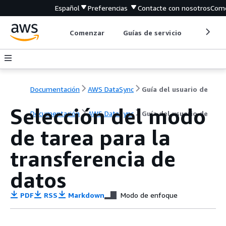
Español
Preferencias
Contacte con nosotros
Come
Comenzar
Guías de servicio
Herrami
Documentación
AWS DataSync
Guía del usuario de
Selección del modo
Documentación
AWS DataSync
Guía del usuario de
de tarea para la
transferencia de
datos
PDF
RSS
Markdown
Modo de enfoque