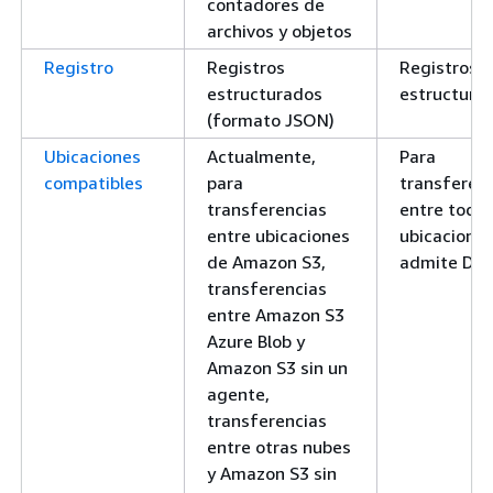
contadores de
archivos y objetos
Registro
Registros
Registros 
estructurados
estructura
(formato JSON)
Ubicaciones
Actualmente,
Para
compatibles
para
transferen
transferencias
entre todas
entre ubicaciones
ubicacione
de Amazon S3,
admite Dat
transferencias
entre Amazon S3
Azure Blob y
Amazon S3 sin un
agente,
transferencias
entre otras nubes
y Amazon S3 sin