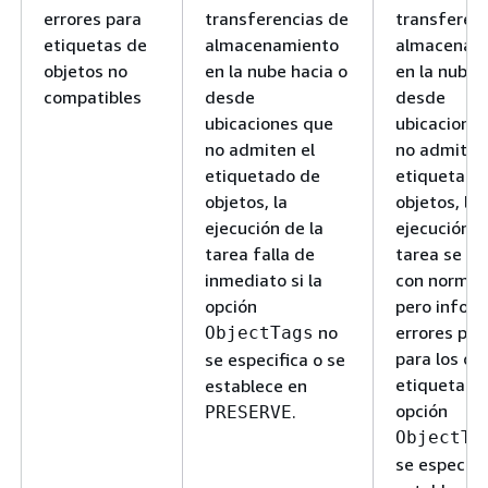
errores para
transferencias de
transferen
etiquetas de
almacenamiento
almacenam
objetos no
en la nube hacia o
en la nube 
compatibles
desde
desde
ubicaciones que
ubicacione
no admiten el
no admiten
etiquetado de
etiquetado
objetos, la
objetos, la
ejecución de la
ejecución d
tarea falla de
tarea se re
inmediato si la
con normal
opción
pero infor
no
errores por
ObjectTags
para los ob
se especifica o se
etiquetados
establece en
opción
.
PRESERVE
ObjectTa
se especifi