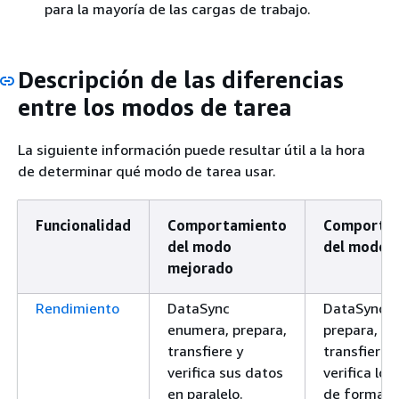
para la mayoría de las cargas de trabajo.
Descripción de las diferencias
entre los modos de tarea
La siguiente información puede resultar útil a la hora
de determinar qué modo de tarea usar.
Funcionalidad
Comportamiento
Comporta
del modo
del modo b
mejorado
Rendimiento
DataSync
DataSync
enumera, prepara,
prepara,
transfiere y
transfiere y
verifica sus datos
verifica los
en paralelo.
de forma