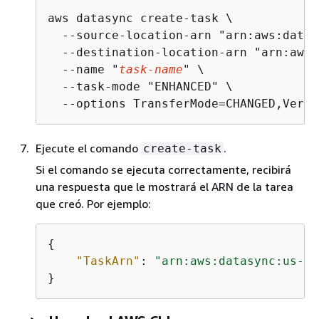
aws datasync create-task \

  --source-location-arn "arn:aws:datas
  --destination-location-arn "arn:aws:
  --name "
task-name
" \

  --task-mode "ENHANCED" \

  --options TransferMode=CHANGED,Verif
Ejecute el comando
.
create-task
Si el comando se ejecuta correctamente, recibirá
una respuesta que le mostrará el ARN de la tarea
que creó. Por ejemplo:
{
"TaskArn"
: 
"arn:aws:datasync:us-ea
}