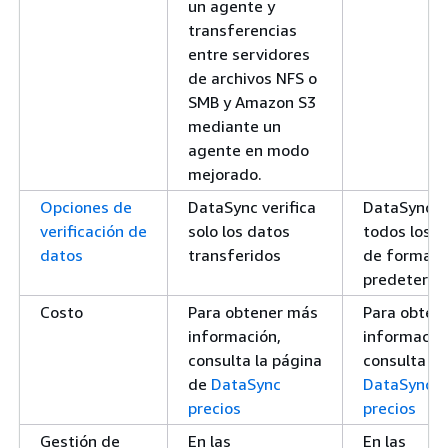
un agente y
transferencias
entre servidores
de archivos NFS o
SMB y Amazon S3
mediante un
agente en modo
mejorado.
Opciones de
DataSync verifica
DataSync ve
verificación de
solo los datos
todos los d
datos
transferidos
de forma
predeterm
Costo
Para obtener más
Para obten
información,
informació
consulta la página
consulta la
de
DataSync
DataSync d
precios
precios
Gestión de
En las
En las