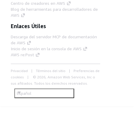
Centro de creadores en AWS
Blog de herramientas para desarrolladores de
AWS
Enlaces Útiles
Descarga del servidor MCP de documentación
de AWS
Inicio de sesión en la consola de AWS
AWS re:Post
Privacidad
Términos del sitio
Preferencias de
cookies
© 2026, Amazon Web Services, Inc o
sus afiliados. Todos los derechos reservados.
Español