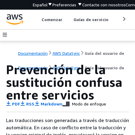
Español
Preferencias
Contacte con nosotros
Come
Comenzar
Guías de servicio
Herrami
Documentación
AWS DataSync
Guía del usuario de
Prevención de la
Documentación
AWS DataSync
Guía del usuario de
sustitución confusa
entre servicios
PDF
RSS
Markdown
Modo de enfoque
Las traducciones son generadas a través de traducción
automática. En caso de conflicto entre la traducción y
la version original de inglés, prevalecerá la version en