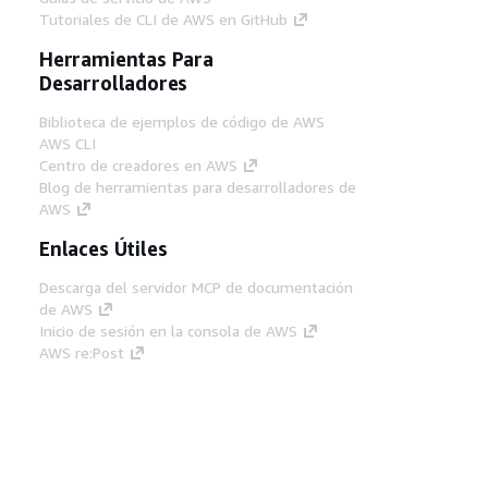
Tutoriales de CLI de AWS en GitHub
Herramientas Para
Desarrolladores
Biblioteca de ejemplos de código de AWS
AWS CLI
Centro de creadores en AWS
Blog de herramientas para desarrolladores de
AWS
Enlaces Útiles
Descarga del servidor MCP de documentación
de AWS
Inicio de sesión en la consola de AWS
AWS re:Post
Privacidad
Términos del sitio
Preferencias de
cookies
© 2026, Amazon Web Services, Inc o
sus afiliados. Todos los derechos reservados.