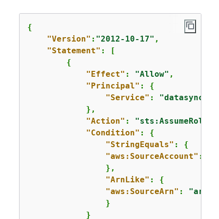
{
"Version"
:
"2012-10-17"
,

"Statement"
: [

{
"Effect"
: 
"Allow"
,

"Principal"
: 
{
"Service"
: 
"datasync.am
            },

"Action"
: 
"sts:AssumeRole"
,

"Condition"
: 
{
"StringEquals"
: 
{
"aws:SourceAccount"
: 
"
1
                },

"ArnLike"
: 
{
"aws:SourceArn"
: 
"arn:a
                }

            }
