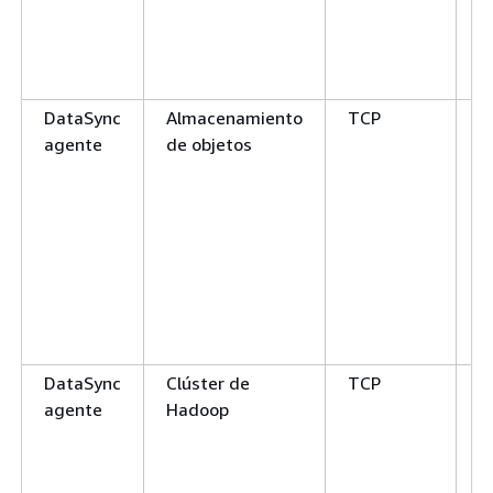
DataSync
Almacenamiento
TCP
4
agente
de objetos
E
a
e
p
p
e
8
DataSync
Clúster de
TCP
N
agente
Hadoop
p
E
c