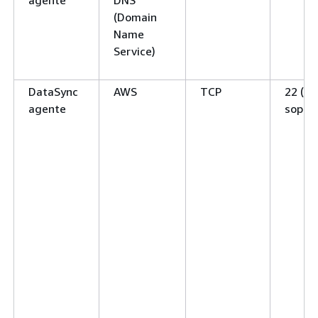
agente
DNS
(Domain
Name
Service)
DataSync
AWS
TCP
22 (ca
agente
soport