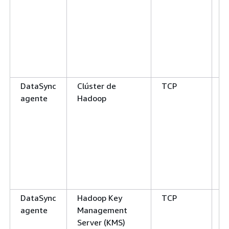
e
a
s
f
f
l
DataSync
Clúster de
TCP
D
agente
Hadoop
p
E
c
e
a
s
d
DataSync
Hadoop Key
TCP
P
agente
Management
p
Server (KMS)