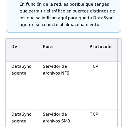
En función de la red, es posible que tengas
que permitir el tráfico en puertos distintos de
los que se indican aquí para que tu DataSync
agente se conecte al almacenamiento.
De
Para
Protocolo
P
DataSync
Servidor de
TCP
2
agente
archivos NFS
y
1
3
DataSync
Servidor de
TCP
1
agente
archivos SMB