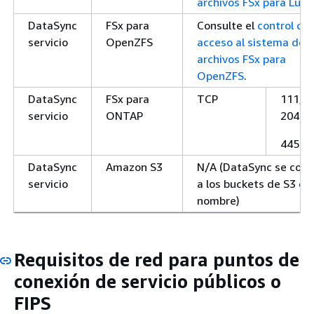
archivos FSx para Lust
DataSync
FSx para
Consulte el
control de
servicio
OpenZFS
acceso al sistema de
archivos FSx para
OpenZFS
.
DataSync
FSx para
TCP
111, 6
servicio
ONTAP
2049 (
445 (S
DataSync
Amazon S3
N/A (DataSync se con
servicio
a los buckets de S3 en
nombre)
Requisitos de red para puntos de
conexión de servicio públicos o
FIPS