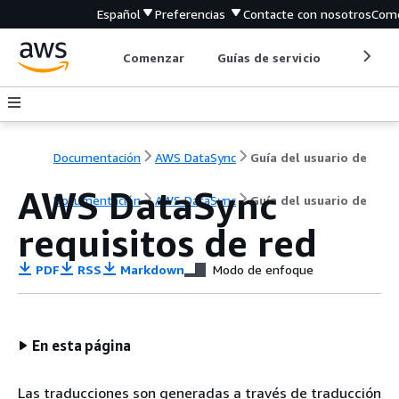
Español
Preferencias
Contacte con nosotros
Come
Comenzar
Guías de servicio
Herrami
Documentación
AWS DataSync
Guía del usuario de
AWS DataSync
Documentación
AWS DataSync
Guía del usuario de
requisitos de red
PDF
RSS
Markdown
Modo de enfoque
En esta página
Las traducciones son generadas a través de traducción