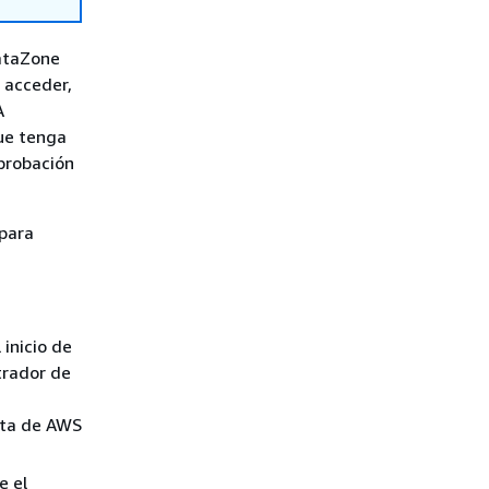
DataZone
 acceder,
A
que tenga
probación
 para
 inicio de
trador de
nta de AWS
e el