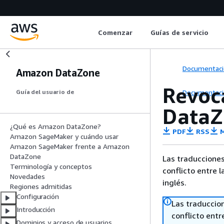
Comenzar
Guías de servicio
Documentaci
Amazon DataZone
Revoc
Documentaci
Guía del usuario de
DataZ
¿Qué es Amazon DataZone?
PDF
RSS
M
Amazon SageMaker y cuándo usar
Amazon SageMaker frente a Amazon
DataZone
Las traducciones
Terminología y conceptos
conflicto entre l
Novedades
inglés.
Regiones admitidas
Configuración
Las traduccio
Introducción
conflicto entre
Dominios y acceso de usuarios