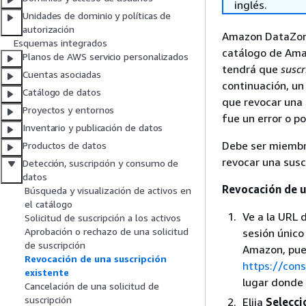
inglés.
Unidades de dominio y políticas de
autorización
Amazon DataZone
Esquemas integrados
catálogo de Amaz
Planos de AWS servicio personalizados
tendrá que
suscr
Cuentas asociadas
continuación, un
Catálogo de datos
que revocar una 
Proyectos y entornos
fue un error o po
Inventario y publicación de datos
Debe ser miembro
Productos de datos
revocar una susc
Detección, suscripción y consumo de
datos
Revocación de u
Búsqueda y visualización de activos en
el catálogo
Ve a la URL 
Solicitud de suscripción a los activos
Aprobación o rechazo de una solicitud
sesión único
de suscripción
Amazon, pue
Revocación de una suscripción
https://con
existente
lugar donde 
Cancelación de una solicitud de
suscripción
Elija
Selecci