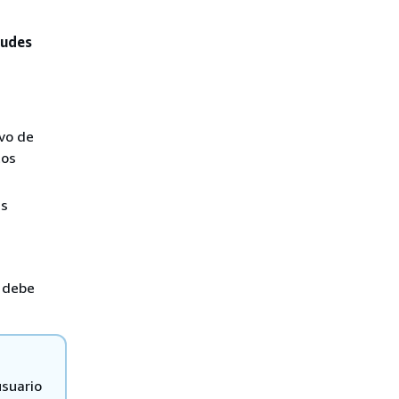
tudes
ivo de
tos
ás
r debe
usuario