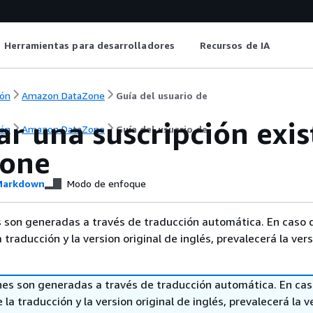
Herramientas para desarrolladores
Recursos de IA
ón
Amazon DataZone
Guía del usuario de
ar una suscripción exi
ón
Amazon DataZone
Guía del usuario de
one
arkdown
Modo de enfoque
 son generadas a través de traducción automática. En caso 
a traducción y la version original de inglés, prevalecerá la ver
nes son generadas a través de traducción automática. En ca
 la traducción y la version original de inglés, prevalecerá la v