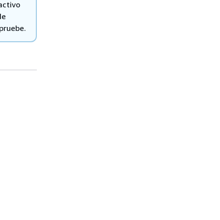
activo
de
apruebe.