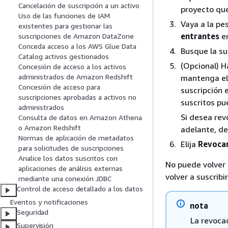
Cancelación de suscripción a un activo
proyecto que
Uso de las funciones de IAM
Vaya a la p
existentes para gestionar las
entrantes
en
suscripciones de Amazon DataZone
Conceda acceso a los AWS Glue Data
Busque la su
Catalog activos gestionados
(Opcional) Ha
Concesión de acceso a los activos
administrados de Amazon Redshift
mantenga el 
Concesión de acceso para
suscripción 
suscripciones aprobadas a activos no
suscritos pu
administrados
Si desea rev
Consulta de datos en Amazon Athena
o Amazon Redshift
adelante, d
Normas de aplicación de metadatos
Elija
Revocar
para solicitudes de suscripciones
Analice los datos suscritos con
No puede volver 
aplicaciones de análisis externas
volver a suscribi
mediante una conexión JDBC
Control de acceso detallado a los datos
Eventos y notificaciones
nota
Seguridad
La revocac
Supervisión