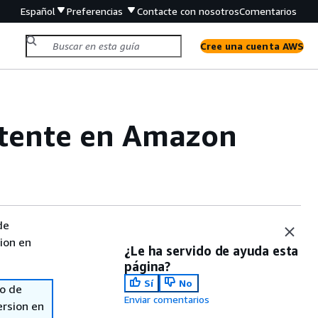
Español
Preferencias
Contacte con nosotros
Comentarios
Cree una cuenta AWS
stente en Amazon
de
sion en
¿Le ha servido de ayuda esta
página?
Sí
No
so de
Enviar comentarios
ersion en