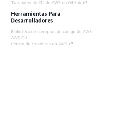
Tutoriales de CLI de AWS en GitHub
Herramientas Para
Desarrolladores
Biblioteca de ejemplos de código de AWS
AWS CLI
Centro de creadores en AWS
Blog de herramientas para desarrolladores de
AWS
Enlaces Útiles
Descarga del servidor MCP de documentación
de AWS
Inicio de sesión en la consola de AWS
AWS re:Post
Privacidad
Términos del sitio
Preferencias de
cookies
© 2026, Amazon Web Services, Inc o
sus afiliados. Todos los derechos reservados.
Español