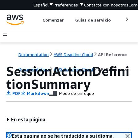
Español
Preferencias
Contacte con nosotros
Come
Comenzar
Guías de servicio
Herrami
Documentation
AWS Deadline Cloud
API Reference
SessionActionDefini
Documentation
AWS Deadline Cloud
API Reference
tionSummary
PDF
Markdown
Modo de enfoque
En esta página
Esta página no se ha traducido a su idioma.