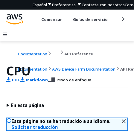
Español
Preferencias
Contacte con nosotros
Come
Comenzar
Guías de servicio
Herrami
Documentation
...
API Reference
CPU
Documentation
AWS Device Farm Documentation
API Re
PDF
Markdown
Modo de enfoque
En esta página
Esta página no se ha traducido a su idioma.
Solicitar traducción