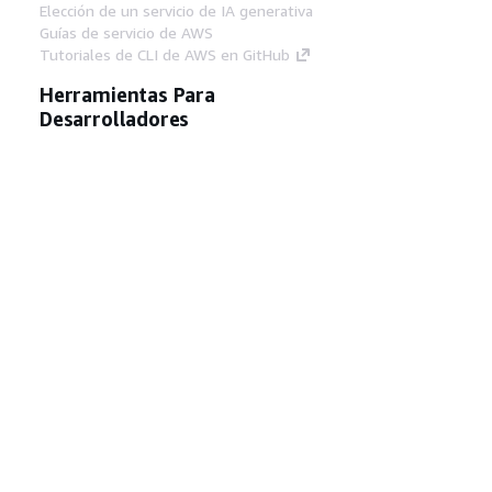
Elección de un servicio de IA generativa
Guías de servicio de AWS
Tutoriales de CLI de AWS en GitHub
Herramientas Para
Desarrolladores
Biblioteca de ejemplos de código de AWS
AWS CLI
Centro de creadores en AWS
Blog de herramientas para desarrolladores de
AWS
Enlaces Útiles
Descarga del servidor MCP de documentación
de AWS
Inicio de sesión en la consola de AWS
AWS re:Post
Privacidad
Términos del sitio
Preferencias de
cookies
© 2026, Amazon Web Services, Inc o