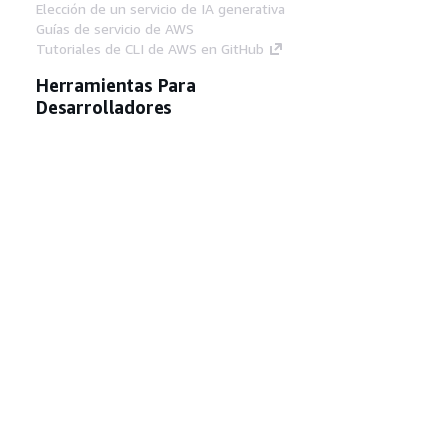
Elección de un servicio de IA generativa
Guías de servicio de AWS
Tutoriales de CLI de AWS en GitHub
Herramientas Para
Desarrolladores
Biblioteca de ejemplos de código de AWS
AWS CLI
Centro de creadores en AWS
Blog de herramientas para desarrolladores de
AWS
Enlaces Útiles
Descarga del servidor MCP de documentación
de AWS
Inicio de sesión en la consola de AWS
AWS re:Post
Privacidad
Términos del sitio
Preferencias de
cookies
© 2026, Amazon Web Services, Inc o