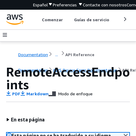
Español
Preferencias
Contacte con nosotros
Come
Comenzar
Guías de servicio
Herrami
Documentation
...
API Reference
RemoteAccessEndpo
Documentation
AWS Device Farm Documentation
API Re
ints
PDF
Markdown
Modo de enfoque
En esta página
Esta página no se ha traducido a su idioma.