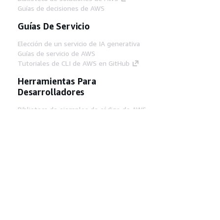
Guías de decisiones de AWS
Guías De Servicio
Elección de un servicio de IA generativa
Guías de servicio de AWS
Tutoriales de CLI de AWS en GitHub
Herramientas Para
Desarrolladores
Biblioteca de ejemplos de código de AWS
AWS CLI
Centro de creadores en AWS
Blog de herramientas para desarrolladores de
AWS
Enlaces Útiles
Descarga del servidor MCP de documentación
de AWS
Inicio de sesión en la consola de AWS
AWS re:Post