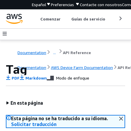
Español
Preferencias
Contacte con nosotros
Come
Comenzar
Guías de servicio
Herrami
Documentation
...
API Reference
Tag
Documentation
AWS Device Farm Documentation
API Re
PDF
Markdown
Modo de enfoque
En esta página
Esta página no se ha traducido a su idioma.
Solicitar traducción