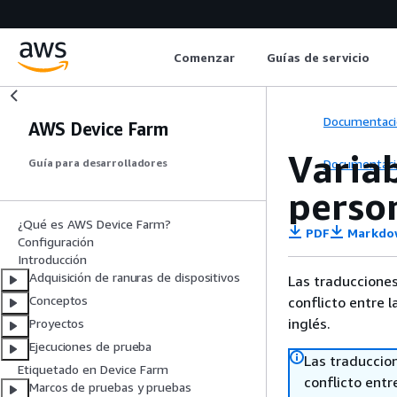
Comenzar
Guías de servicio
Documentaci
AWS Device Farm
Varia
Documentaci
Guía para desarrolladores
perso
¿Qué es AWS Device Farm?
PDF
Markdo
Configuración
Introducción
Adquisición de ranuras de dispositivos
Las traducciones
Conceptos
conflicto entre l
inglés.
Proyectos
Ejecuciones de prueba
Las traduccio
Etiquetado en Device Farm
conflicto entre
Marcos de pruebas y pruebas