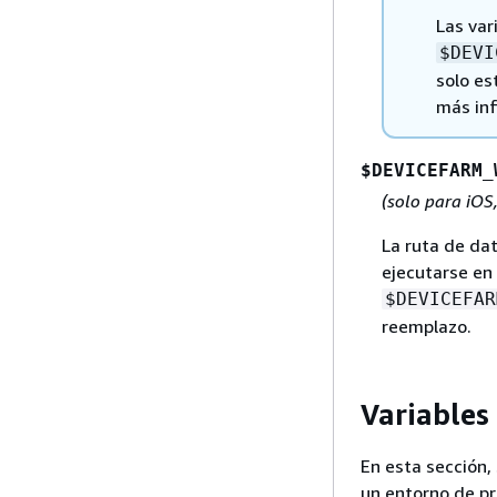
Las var
$DEVI
solo es
más in
$DEVICEFARM_
(solo para iOS
La ruta de da
ejecutarse en
$DEVICEFAR
reemplazo.
Variables
En esta sección,
un entorno de p