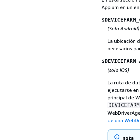
Appium en un en
$DEVICEFARM_
(Solo Android)
La ubicación 
necesarios pa
$DEVICEFARM_
(solo iOS)
La ruta de da
ejecutarse en 
principal de 
DEVICEFARM
WebDriverAgen
de una WebDri
nota