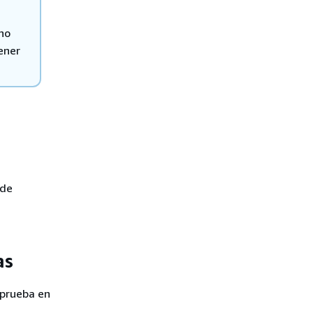
no
ener
 de
as
 prueba en