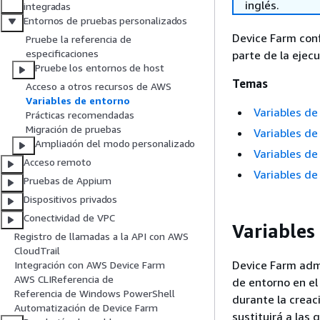
inglés.
integradas
Entornos de pruebas personalizados
Device Farm con
Pruebe la referencia de
especificaciones
parte de la ejec
Pruebe los entornos de host
Temas
Acceso a otros recursos de AWS
Variables de entorno
Variables de
Prácticas recomendadas
Migración de pruebas
Variables d
Ampliación del modo personalizado
Variables de
Acceso remoto
Variables de
Pruebas de Appium
Dispositivos privados
Conectividad de VPC
Variables
Registro de llamadas a la API con AWS
CloudTrail
Device Farm admi
Integración con AWS Device Farm
AWS CLIReferencia de
de entorno en el
Referencia de Windows PowerShell
durante la creac
Automatización de Device Farm
sustituirá a las 