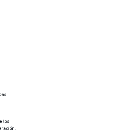
bas.
e los
eración.