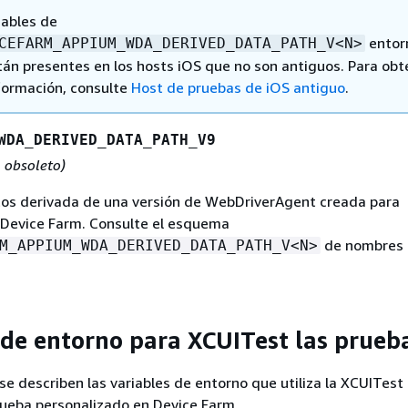
iables de
entor
CEFARM_APPIUM_WDA_DERIVED_DATA_PATH_V<N>
tán presentes en los hosts iOS que no son antiguos. Para obt
formación, consulte
Host de pruebas de iOS antiguo
.
WDA_DERIVED_DATA_PATH_V9
, obsoleto)
tos derivada de una versión de WebDriverAgent creada para
 Device Farm. Consulte el esquema
de nombres
M_APPIUM_WDA_DERIVED_DATA_PATH_V<N>
 de entorno para XCUITest las prueb
 se describen las variables de entorno que utiliza la XCUITest
rueba personalizado en Device Farm.