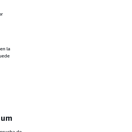
or
en la
puede
pium
r prueba de