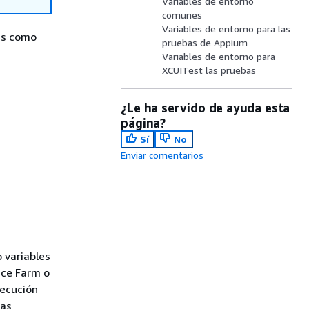
Variables de entorno
comunes
Variables de entorno para las
as como
pruebas de Appium
Variables de entorno para
XCUITest las pruebas
¿Le ha servido de ayuda esta
página?
Sí
No
Enviar comentarios
 variables
ice Farm o
jecución
las