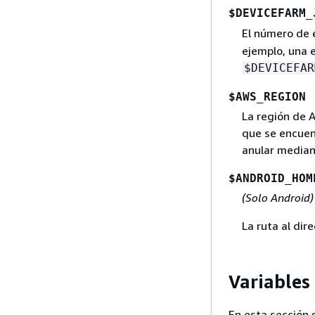
$DEVICEFARM_
El número de 
ejemplo, una 
$DEVICEFAR
$AWS_REGION
La región de A
que se encuent
anular median
$ANDROID_HOM
(Solo Android)
La ruta al dir
Variables
En esta sección 