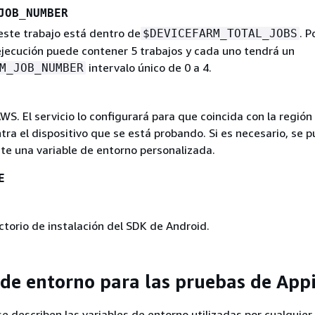
JOB_NUMBER
este trabajo está dentro de
. P
$DEVICEFARM_TOTAL_JOBS
ejecución puede contener 5 trabajos y cada uno tendrá un
intervalo único de 0 a 4.
M_JOB_NUMBER
WS. El servicio lo configurará para que coincida con la región 
ra el dispositivo que se está probando. Si es necesario, se 
te una variable de entorno personalizada.
E
ectorio de instalación del SDK de Android.
 de entorno para las pruebas de Ap
se describen las variables de entorno utilizadas por cualquie