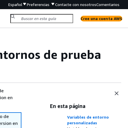
Español
Preferencias
Contacte con nosotros
Comentarios
Cree una cuenta AWS
ntornos de prueba
de
sion en
En esta página
so de
Variables de entorno
ersion en
personalizadas