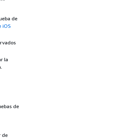
rueba de
e iOS
ervados
r la
.
ruebas de
r de