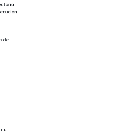
ectorio
jecución
n de
rm.