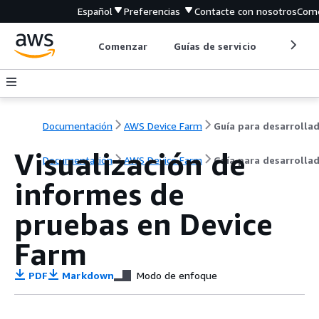
Español
Preferencias
Contacte con nosotros
Come
Comenzar
Guías de servicio
Herrami
Documentación
AWS Device Farm
Visualización de
Documentación
AWS Device Farm
Guía para desarrolla
informes de
pruebas en Device
Farm
PDF
Markdown
Modo de enfoque