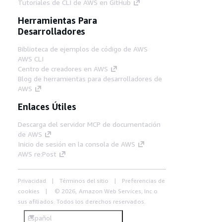
Tutoriales de CLI de AWS en GitHub
Herramientas Para
Desarrolladores
Biblioteca de ejemplos de código de AWS
AWS CLI
Centro de creadores en AWS
Blog de herramientas para desarrolladores de
AWS
Enlaces Útiles
Descarga del servidor MCP de documentación
de AWS
Inicio de sesión en la consola de AWS
AWS re:Post
Privacidad
Términos del sitio
Preferencias de
cookies
© 2026, Amazon Web Services, Inc o
sus afiliados. Todos los derechos reservados.
Español