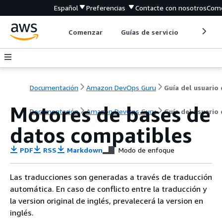
Español
Preferencias
Contacte con nosotros
Come
Comenzar
Guías de servicio
Herrami
Documentación
Amazon DevOps Guru
Guía del usuario
Motores de bases de
Documentación
Amazon DevOps Guru
Guía del usuario
datos compatibles
PDF
RSS
Markdown
Modo de enfoque
Las traducciones son generadas a través de traducción
automática. En caso de conflicto entre la traducción y
la version original de inglés, prevalecerá la version en
inglés.