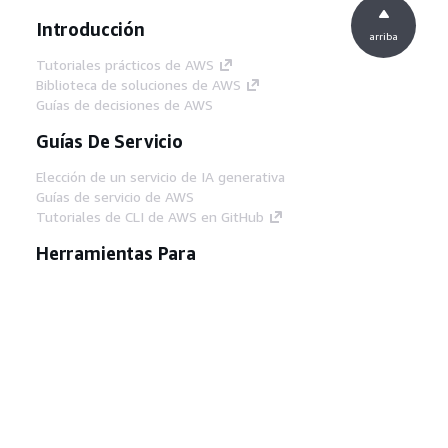
Introducción
arriba
Tutoriales prácticos de AWS
Biblioteca de soluciones de AWS
Guías de decisiones de AWS
Guías De Servicio
Elección de un servicio de IA generativa
Guías de servicio de AWS
Tutoriales de CLI de AWS en GitHub
Herramientas Para
Desarrolladores
Biblioteca de ejemplos de código de AWS
AWS CLI
Centro de creadores en AWS
Blog de herramientas para desarrolladores de
AWS
Enlaces Útiles