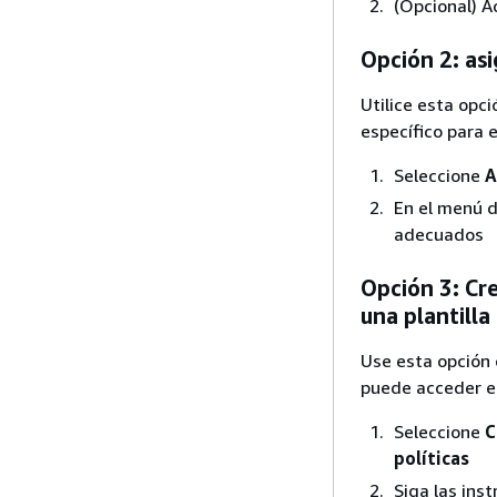
(Opcional) A
Opción 2: asi
Utilice esta opc
específico para
Seleccione
A
En el menú d
adecuados
Opción 3: Cr
una plantilla
Use esta opción 
puede acceder en
Seleccione
C
políticas
Siga las inst