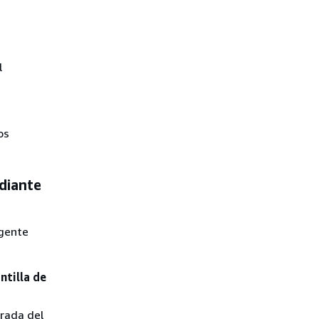
l
os
diante
agente
ntilla de
grada del