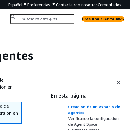
Español
Preferencias
Contacte con nosotros
Comentarios
Cree una cuenta AWS
gentes
de
sion en
En esta página
so de
Creación de un espacio de
ersion en
agentes
Verificando la configuración
de Agent Space
Siguientes pasos