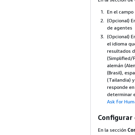
En el campo
(Opcional) 
de agentes
(Opcional) E
el idioma que
resultados d
(Simplified/P
alemán (Alem
(Brasil), esp
(Tailandia) 
responde en 
determinar e
Ask for Hum
Configurar 
En la sección
Con