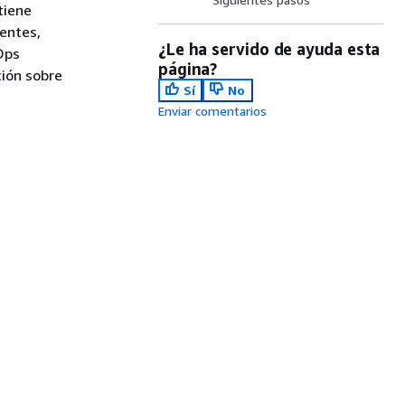
tiene
entes,
¿Le ha servido de ayuda esta
vOps
página?
ión sobre
Sí
No
Enviar comentarios