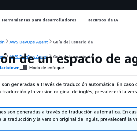
Herramientas para desarrolladores
Recursos de IA
ón
AWS DevOps Agent
Guía del usuario de
ión de un espacio de a
ón
AWS DevOps Agent
Guía del usuario de
arkdown
Modo de enfoque
 son generadas a través de traducción automática. En caso 
a traducción y la version original de inglés, prevalecerá la ver
nes son generadas a través de traducción automática. En ca
 la traducción y la version original de inglés, prevalecerá la v