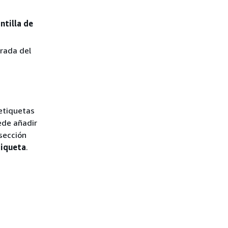
ntilla de
grada del
etiquetas
ede añadir
sección
tiqueta
.