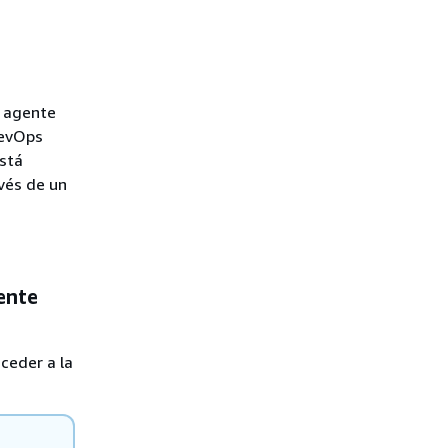
s agente
DevOps
stá
avés de un
ente
ceder a la