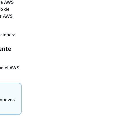
 la AWS
io de
os AWS
pciones:
ente
ue el AWS
 nuevos