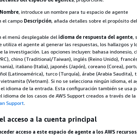
Nombre
, introduce un nombre para tu espacio de agente
En el campo
Descripción
, añada detalles sobre el propósito de
n el menú desplegable del
idioma de respuesta del agente
,
 utiliza el agente al generar las respuestas, los hallazgos y l
e la investigación. Las opciones incluyen: bahasa indonesio, c
RC), chino (Traditional/Taiwan), inglés (Reino Unido), francés
ania), italiano (Italia), japonés (Japón), coreano (Corea), por
añol (Latinoamérica), turco (Turquía), árabe (Arabia Saudita), 
y vietnamita (Vietnam). Si no se selecciona ningún idioma, el 
el idioma de la entrada. Esta configuración también se usa p
l idioma de los casos de AWS Support creados a través de la
an Support
.
el acceso a la cuenta principal
ceder acceso a este espacio de agente a los AWS recursos