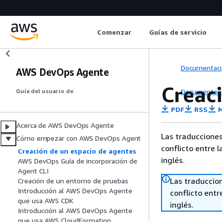
Comenzar
Guías de servicio
Documentaci
AWS DevOps Agente
Creac
Documentaci
Guía del usuario de
PDF
RSS
M
Acerca de AWS DevOps Agente
Las traducciones
Cómo empezar con AWS DevOps Agent
conflicto entre l
Creación de un espacio de agentes
inglés.
AWS DevOps Guía de incorporación de
Agent CLI
Las traduccio
Creación de un entorno de pruebas
Introducción al AWS DevOps Agente
conflicto entre
que usa AWS CDK
inglés.
Introducción al AWS DevOps Agente
que usa AWS CloudFormation