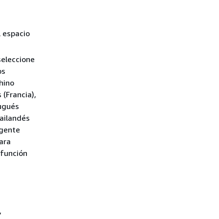
l espacio
 seleccione
os
hino
 (Francia),
tugués
tailandés
agente
ara
 función
,