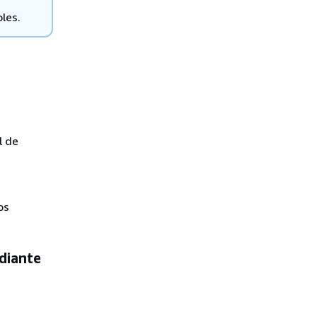
les.
l de
os
diante