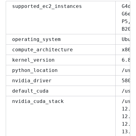
supported_ec2_instances
G4dn
G6e,
P5, 
B200
operating_system
Ubun
compute_architecture
x86_
kernel_version
6.8.
python_location
/usr
nvidia_driver
580.
default_cuda
/usr
nvidia_cuda_stack
/usr
12.6
12.8
12.9
13.0