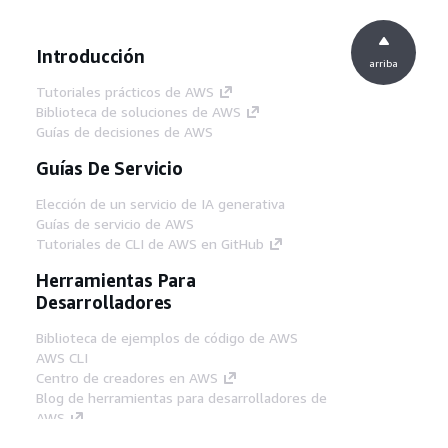
Introducción
arriba
Tutoriales prácticos de AWS
Biblioteca de soluciones de AWS
Guías de decisiones de AWS
Guías De Servicio
Elección de un servicio de IA generativa
Guías de servicio de AWS
Tutoriales de CLI de AWS en GitHub
Herramientas Para
Desarrolladores
Biblioteca de ejemplos de código de AWS
AWS CLI
Centro de creadores en AWS
Blog de herramientas para desarrolladores de
AWS