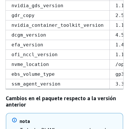
nvidia_gds_version
1.16
gdr_copy
2.5.
nvidia_container_toolkit_version
1.18
dcgm_version
4.5.
efa_version
1.45
ofi_nccl_version
1.17
nvme_location
/opt
ebs_volume_type
gp3
ssm_agent_version
3.3.
Cambios en el paquete respecto a la versión
anterior
nota