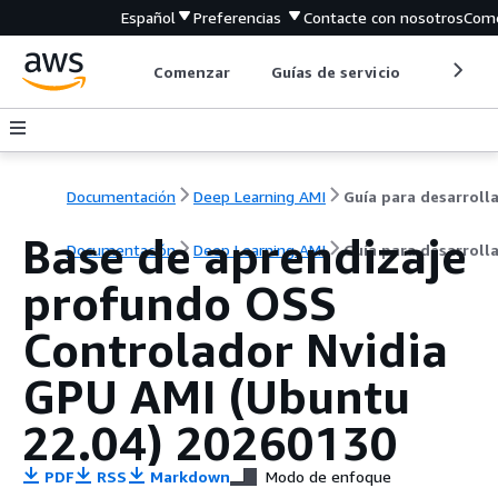
Español
Preferencias
Contacte con nosotros
Come
Comenzar
Guías de servicio
Herrami
Documentación
Deep Learning AMI
Base de aprendizaje
Documentación
Deep Learning AMI
Guía para desarroll
profundo OSS
Controlador Nvidia
GPU AMI (Ubuntu
22.04) 20260130
PDF
RSS
Markdown
Modo de enfoque