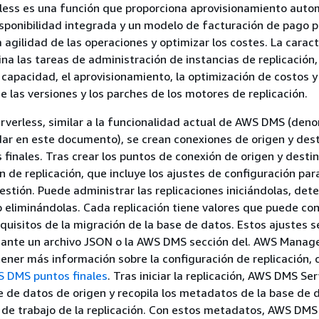
ess es una función que proporciona aprovisionamiento auto
isponibilidad integrada y un modelo de facturación de pago p
 agilidad de las operaciones y optimizar los costes. La caract
mina las tareas de administración de instancias de replicación
 capacidad, el aprovisionamiento, la optimización de costos y
e las versiones y los parches de los motores de replicación.
verless, similar a la funcionalidad actual de AWS DMS (den
r en este documento), se crean conexiones de origen y des
finales. Tras crear los puntos de conexión de origen y destin
 de replicación, que incluye los ajustes de configuración para
uestión. Puede administrar las replicaciones iniciándolas, det
 eliminándolas. Cada replicación tiene valores que puede con
equisitos de la migración de la base de datos. Estos ajustes s
iante un archivo JSON o la AWS DMS sección del. AWS Mana
ener más información sobre la configuración de replicación, 
S DMS puntos finales
. Tras iniciar la replicación, AWS DMS Se
e de datos de origen y recopila los metadatos de la base de 
a de trabajo de la replicación. Con estos metadatos, AWS DMS 