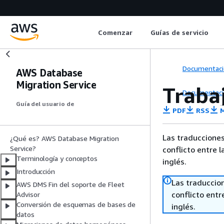
Comenzar
Guías de servicio
Documentaci
AWS Database
Migration Service
Traba
Documentaci
Guía del usuario de
PDF
RSS
M
Las traducciones
¿Qué es? AWS Database Migration
Service?
conflicto entre l
Terminología y conceptos
inglés.
Introducción
Las traduccio
AWS DMS Fin del soporte de Fleet
conflicto entre
Advisor
Conversión de esquemas de bases de
inglés.
datos