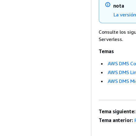
nota
La versió
Consulte los si
Serverless.
Temas
AWS DMS Com
AWS DMS Lim
AWS DMS Migr
Tema siguiente:
Tema anterior: