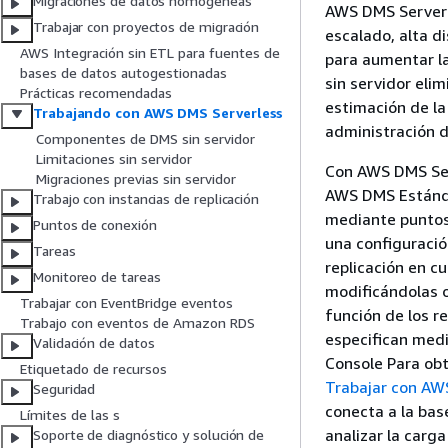
Migraciones de datos homogéneas
AWS DMS Serverl
Trabajar con proyectos de migración
escalado, alta d
AWS Integración sin ETL para fuentes de
para aumentar la
bases de datos autogestionadas
sin servidor eli
Prácticas recomendadas
estimación de la
Trabajando con AWS DMS Serverless
administración d
Componentes de DMS sin servidor
Limitaciones sin servidor
Con AWS DMS Ser
Migraciones previas sin servidor
AWS DMS Estánda
Trabajo con instancias de replicación
mediante puntos 
Puntos de conexión
una configuración
Tareas
replicación en c
Monitoreo de tareas
modificándolas o
Trabajar con EventBridge eventos
función de los r
Trabajo con eventos de Amazon RDS
especifican med
Validación de datos
Console Para obt
Etiquetado de recursos
Trabajar con AW
Seguridad
conecta a la bas
Límites de las s
analizar la carg
Soporte de diagnóstico y solución de