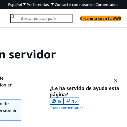
Español
Preferencias
Contacte con nosotros
Comentarios
Cree una cuenta AWS
 servidor
de
sion en
¿Le ha servido de ayuda esta
página?
Sí
No
so de
Enviar comentarios
ersion en