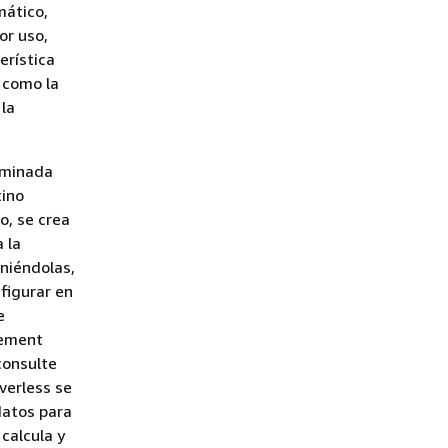
mático,
or uso,
erística
, como la
 la
ominada
tino
o, se crea
 la
eniéndolas,
figurar en
e
gement
consulte
rverless se
datos para
calcula y