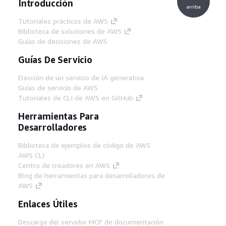
Introducción
arriba
Tutoriales prácticos de AWS
Biblioteca de soluciones de AWS
Guías de decisiones de AWS
Guías De Servicio
Elección de un servicio de IA generativa
Guías de servicio de AWS
Tutoriales de CLI de AWS en GitHub
Herramientas Para
Desarrolladores
Biblioteca de ejemplos de código de AWS
AWS CLI
Centro de creadores en AWS
Blog de herramientas para desarrolladores de
AWS
Enlaces Útiles
Descarga del servidor MCP de documentación