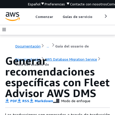
Español
Preferencias
Contacte con nosotros
Come
Comenzar
Guías de servicio
Herrami
Documentación
...
Guía del usuario de
Generar
Documentación
AWS Database Migration Service
Guía del usuario de
recomendaciones
específicas con Fleet
Advisor AWS DMS
PDF
RSS
Markdown
Modo de enfoque
Las traducciones son generadas a través de traducción