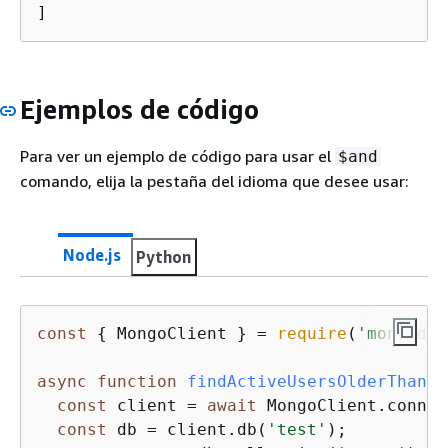
]
Ejemplos de código
Para ver un ejemplo de código para usar el
$and
comando, elija la pestaña del idioma que desee usar:
Node.js
Python
const
{
 MongoClient } = 
require
(
'mongodb'
async
function
findActiveUsersOlderThan18
const
 client = 
await
 MongoClient.connec
const
 db = client.db(
'test'
);
