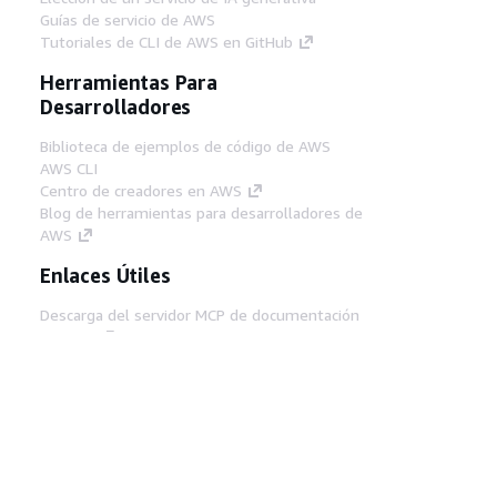
Guías de servicio de AWS
Tutoriales de CLI de AWS en GitHub
Herramientas Para
Desarrolladores
Biblioteca de ejemplos de código de AWS
AWS CLI
Centro de creadores en AWS
Blog de herramientas para desarrolladores de
AWS
Enlaces Útiles
Descarga del servidor MCP de documentación
de AWS
Inicio de sesión en la consola de AWS
AWS re:Post
Privacidad
Términos del sitio
Preferencias de
cookies
© 2026, Amazon Web Services, Inc o
sus afiliados. Todos los derechos reservados.