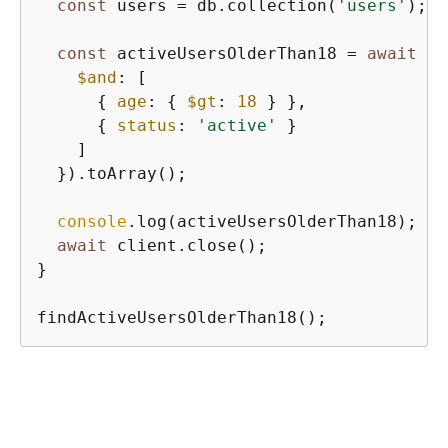
const
 users = db.collection(
'users'
);

const
 activeUsersOlderThan18 = 
await
 us
$and
: [

{
age
: 
{
$gt
: 
18
 } },

{
status
: 
'active'
 }

    ]

  }).toArray();

console
.log(activeUsersOlderThan18);

await
 client.close();

}

findActiveUsersOlderThan18();