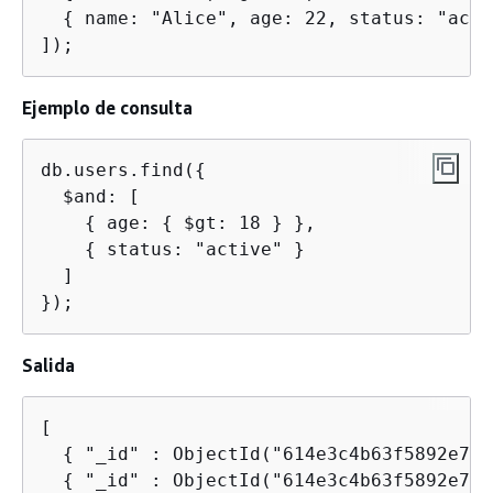
{
 name: "Alice", age: 22, status: "acti
]);
Ejemplo de consulta
db.users.find(
{
  $and: [

{
 age: 
{
 $gt: 18 } },

{
 status: "active" }

  ]

});
Salida
[

{
 "_id" : ObjectId("614e3c4b63f5892e7c4
{
 "_id" : ObjectId("614e3c4b63f5892e7c4