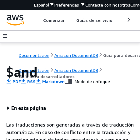
Español
Preferencias
Contacte con nosotros
Come
Comenzar
Guías de servicio
Herrami
Documentación
Amazon DocumentDB
$and
Documentación
Amazon DocumentDB
Guía para desarrolladores
PDF
RSS
Markdown
Modo de enfoque
En esta página
Las traducciones son generadas a través de traducción
automática. En caso de conflicto entre la traducción y
la version original de inglés, prevalecerá la version en