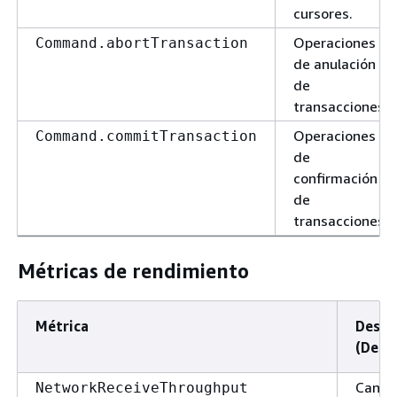
cursores.
Operaciones
Command.abortTransaction
de anulación
de
transacciones.
Operaciones
Command.commitTransaction
de
confirmación
de
transacciones.
Métricas de rendimiento
Métrica
Descr
(Descr
Canti
NetworkReceiveThroughput