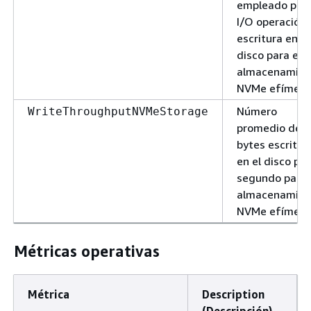
empleado por
I/O operación
escritura en
disco para el
almacenamien
NVMe efímero
Número
WriteThroughputNVMeStorage
promedio de
bytes escritos
en el disco por
segundo para 
almacenamien
NVMe efímero
Métricas operativas
Métrica
Description
(Descripción)