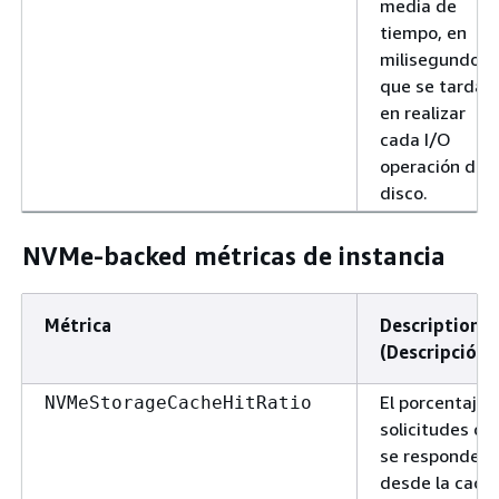
media de
tiempo, en
milisegundos,
que se tarda
en realizar
cada I/O
operación de
disco.
NVMe-backed métricas de instancia
Métrica
Description
(Descripción)
El porcentaje 
NVMeStorageCacheHitRatio
solicitudes qu
se responden
desde la cach