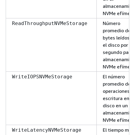
almacenamien
NVMe efímero
Número
ReadThroughputNVMeStorage
promedio de
bytes leídos e
el disco por
segundo para 
almacenamien
NVMe efímero
El número
WriteIOPSNVMeStorage
promedio de I
operaciones d
escritura en
disco en un
almacenamien
NVMe efímero
El tiempo med
WriteLatencyNVMeStorage