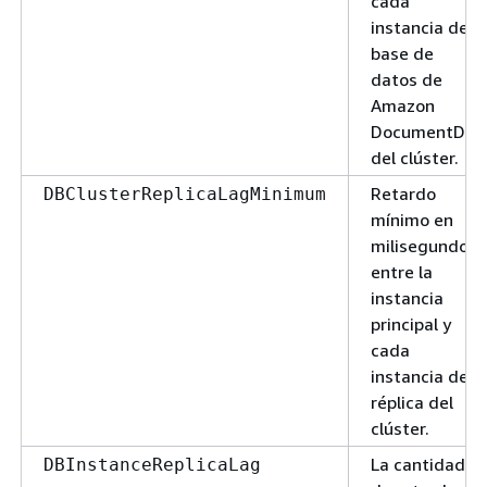
cada
instancia de
base de
datos de
Amazon
DocumentDB
del clúster.
Retardo
DBClusterReplicaLagMinimum
mínimo en
milisegundos
entre la
instancia
principal y
cada
instancia de
réplica del
clúster.
La cantidad
DBInstanceReplicaLag