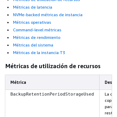
Métricas de latencia
NVMe-backed métricas de instancia
Métricas operativas
Command-level métricas
Métricas de rendimiento
Métricas del sistema
Métricas de la instancia T3
Métricas de utilización de recursos
Métrica
Descri
La ca
BackupRetentionPeriodStorageUsed
copias
para a
resta