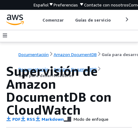
Español
Preferencias
Contacte con nosotros
Come
Comenzar
Guías de servicio
Herrami
Documentación
Amazon DocumentDB
Supervisión de
Documentación
Amazon DocumentDB
Guía para desarrolladores
Amazon
DocumentDB con
CloudWatch
PDF
RSS
Markdown
Modo de enfoque