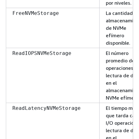
por niveles.
La cantidad d
FreeNVMeStorage
almacenamien
de NVMe
efímero
disponible.
El número
ReadIOPSNVMeStorage
promedio de I
operaciones d
lectura de dis
en el
almacenamien
NVMe efímero
El tiempo med
ReadLatencyNVMeStorage
que tarda cad
I/O operación
lectura de dis
en el