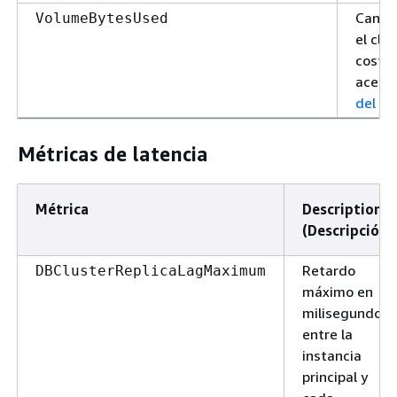
Canti
VolumeBytesUsed
el clú
costo 
acerca
del p
Métricas de latencia
Métrica
Description
(Descripción)
Retardo
DBClusterReplicaLagMaximum
máximo en
milisegundos
entre la
instancia
principal y