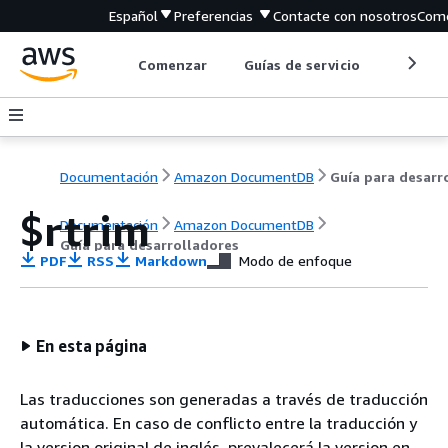
Español
Preferencias
Contacte con nosotros
Come
Comenzar
Guías de servicio
Herrami
Documentación
Amazon DocumentDB
$rtrim
Documentación
Amazon DocumentDB
Guía para desarrolladores
PDF
RSS
Markdown
Modo de enfoque
En esta página
Las traducciones son generadas a través de traducción
automática. En caso de conflicto entre la traducción y
la version original de inglés, prevalecerá la version en