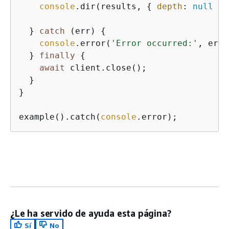
console
.dir(results, 
{
depth
: 
null
 })
  } 
catch
 (err) 
{
console
.error(
'Error occurred:'
, err)
  } 
finally
{
await
 client.close();

  }

}

example().catch(
console
.error);
¿Le ha servido de ayuda esta página?
Sí
No