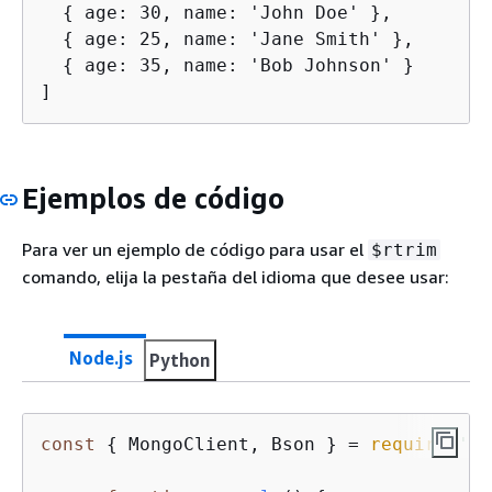
{
 age: 30, name: 'John Doe' },

{
 age: 25, name: 'Jane Smith' },

{
 age: 35, name: 'Bob Johnson' }

]
Ejemplos de código
Para ver un ejemplo de código para usar el
$rtrim
comando, elija la pestaña del idioma que desee usar:
Node.js
Python
const
{
 MongoClient, Bson } = 
require
(
'mo