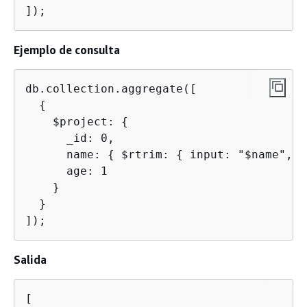
]);
Ejemplo de consulta
db.collection.aggregate([

{
    $project: 
{
      _id: 0,

      name: 
{
 $rtrim: 
{
 input: "$name", c
      age: 1

    }

  }

]);
Salida
[
