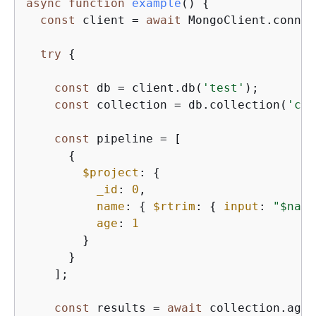
async
function
example
(
) 
{
const
 client = 
await
 MongoClient.connec
try
{
const
 db = client.db(
'test'
);

const
 collection = db.collection(
'col
const
 pipeline = [

{
$project
: 
{
_id
: 
0
,

name
: 
{
$rtrim
: 
{
input
: 
"$name
age
: 
1
        }

      }

    ];

const
 results = 
await
 collection.aggr