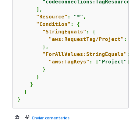
"codeconnections:TagResource"
      ],

"Resource"
: 
"*"
,

"Condition"
: 
{
"StringEquals"
: 
{
"aws:RequestTag/Project"
: 
"Pr
        },

"ForAllValues:StringEquals"
: 
{
"aws:TagKeys"
: [
"Project"
]

        }

      }

    }

  ]

}
Enviar comentarios