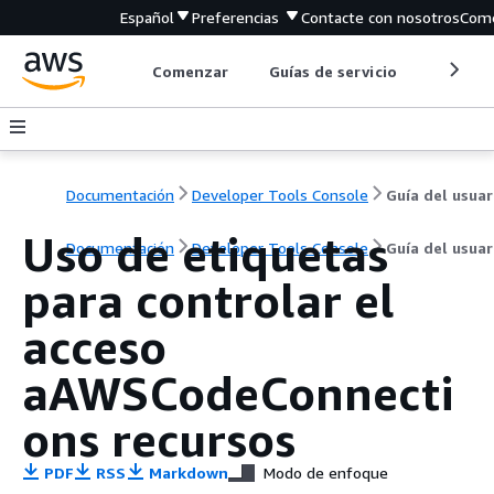
Español
Preferencias
Contacte con nosotros
Come
Comenzar
Guías de servicio
Herrami
Documentación
Developer Tools Console
Uso de etiquetas
Documentación
Developer Tools Console
Guía del usuar
para controlar el
acceso
aAWSCodeConnecti
ons recursos
PDF
RSS
Markdown
Modo de enfoque