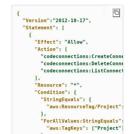
{
"Version"
:
"2012-10-17"
,

"Statement"
: [

{
"Effect"
: 
"Allow"
,

"Action"
: [

"codeconnections:CreateConnecti
"codeconnections:DeleteConnecti
"codeconnections:ListConnection
      ],

"Resource"
: 
"*"
,

"Condition"
: 
{
"StringEquals"
: 
{
"aws:ResourceTag/Project"
: 
"P
        },

"ForAllValues:StringEquals"
: 
{
"aws:TagKeys"
: [
"Project"
]
